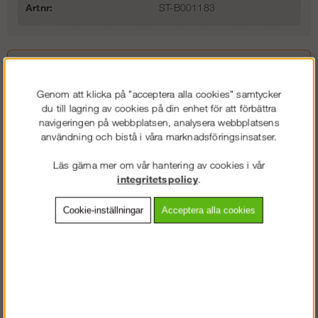
Artnr:
ST-B001183
Beskrivning
Genom att klicka på "acceptera alla cookies" samtycker
Detaljerad info
du till lagring av cookies på din enhet för att förbättra
navigeringen på webbplatsen, analysera webbplatsens
Vanliga frågor
användning och bistå i våra marknadsföringsinsatser.
Läs gärna mer om vår hantering av cookies i vår
Omdömen
integritetspolicy
.
Transporthäck till kravallstaket med plats för 25 st staketsektioner.
Cookie-inställningar
Acceptera alla cookies
Material: Varmgalvat stål
Vikt: 32 kg
Tillbehör