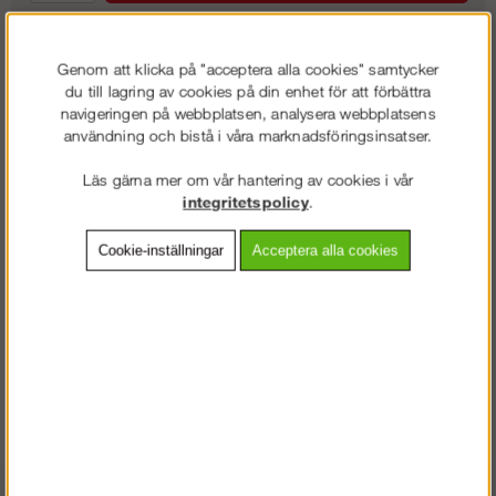
Genom att klicka på "acceptera alla cookies" samtycker
Frakt:
Klass 8 - 1450 kr ex moms
du till lagring av cookies på din enhet för att förbättra
navigeringen på webbplatsen, analysera webbplatsens
Artnr:
DX-51012
användning och bistå i våra marknadsföringsinsatser.
Läs gärna mer om vår hantering av cookies i vår
integritetspolicy
.
Beskrivning
Cookie-inställningar
Acceptera alla cookies
Detaljerad info
Vanliga frågor
Omdömen
Kravallstaket 2,5 m
Varmgalvat gediget kravallstaket med reflex.