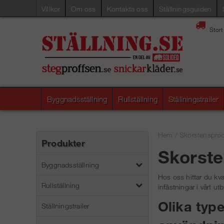
Villkor
Om oss
Kontakta oss
Ställningsguiden
Stort
Byggnadsställning
Rullställning
Ställningstrailer
Hem
/
Skorstensprod
Produkter
Skorste
Byggnadsställning
Hos oss hittar du kval
Rullställning
infästningar i vårt ut
Olika typ
Ställningstrailer