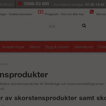
0586-53 000
Storkund
Kundtjänst vardagar:
07.30-16.30
 lager - Snabba leveranser
Prisgaranti - Före och efter köp
Service
Avspärrningar
Stämp
Bygg & industri
Väderskydd
Fall
ukter
nsprodukter
itativa skorstensprodukter till förmånliga och konkurrenskraftiga priser. 
bud.
er av skorstensprodukter samt sk