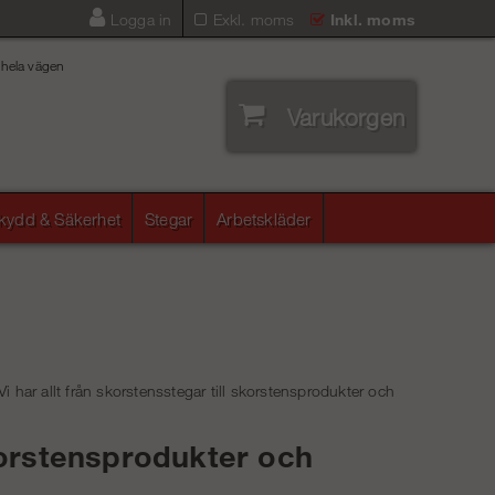
Logga in
Exkl. moms
Inkl. moms
 hela vägen
Varukorgen
skydd & Säkerhet
Stegar
Arbetskläder
Vi har allt från skorstensstegar till skorstensprodukter och
orstensprodukter och