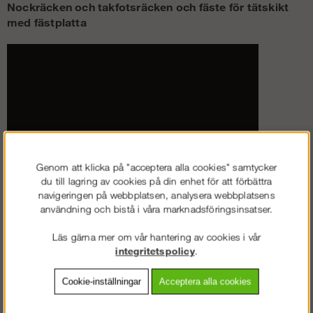
Nockräcken och takfotsräcken och fäste för tätskikt
med fästplatta
Genom att klicka på "acceptera alla cookies" samtycker
du till lagring av cookies på din enhet för att förbättra
navigeringen på webbplatsen, analysera webbplatsens
användning och bistå i våra marknadsföringsinsatser.
Nockräcken och takfotsräcken och fäste för tätskikt
med slät tätplåt
Läs gärna mer om vår hantering av cookies i vår
integritetspolicy
.
Cookie-inställningar
Acceptera alla cookies