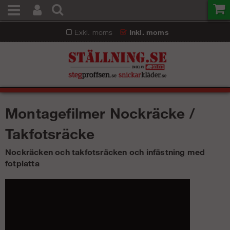
Exkl. moms
Inkl. moms
Montagefilmer Nockräcke /
Takfotsräcke
Nockräcken och takfotsräcken och infästning med
fotplatta