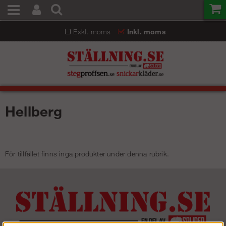
Exkl. moms
Inkl. moms
Hellberg
För tillfället finns inga produkter under denna rubrik.