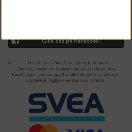
Så här handlar du
Returer/byten
Vanliga frågor
Gilla oss på Facebook!