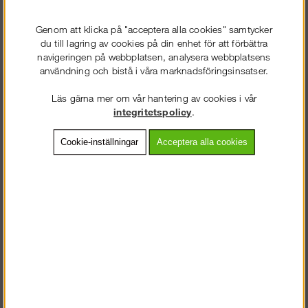
Genom att klicka på "acceptera alla cookies" samtycker
du till lagring av cookies på din enhet för att förbättra
Öppet Kundtjänst & Butik
navigeringen på webbplatsen, analysera webbplatsens
Vardagar 07.30-16.30
användning och bistå i våra marknadsföringsinsatser.
0586-53 000
Läs gärna mer om vår hantering av cookies i vår
integritetspolicy
.
info@stallning.se
STÄLLNING.SE
VÄLKOMMEN TILL
Cookie-inställningar
Acceptera alla cookies
Gösta Berlings väg 55
VÄNLIGEN VÄLJ PRIVAT ELLER FÖRETAG NEDAN.
691 38 Karlskoga
Information
PRIVAT INKL. MOMS
Köpvillkor
Om Oss
FÖRETAG EXKL. MOMS
Fraktsätt
Betalsätt
Dokument
Ställningsguiden