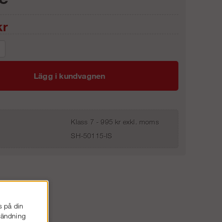
r
Lägg i kundvagnen
Klass 7 - 995 kr exkl. moms
SH-50115-IS
s på din
nvändning