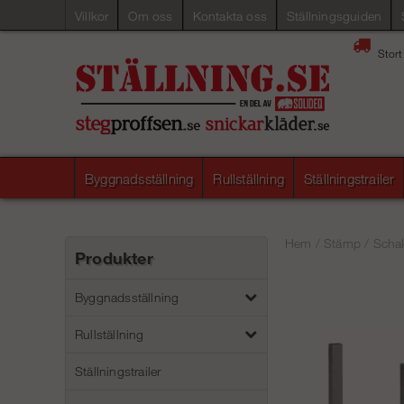
Villkor
Om oss
Kontakta oss
Ställningsguiden
Stort
Byggnadsställning
Rullställning
Ställningstrailer
Hem
/
Stämp
/
Schak
Produkter
Byggnadsställning
Rullställning
Ställningstrailer