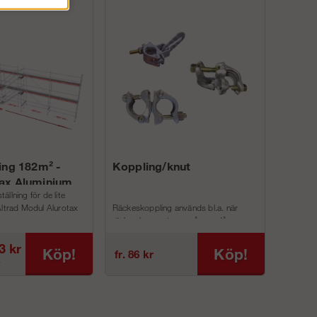
ing 182m² -
Koppling/knut
ax Aluminium
llning för de lite
Altrad Modul Alurotax
Räckeskoppling används bl.a. när
räcke ska monteras på ram då anna...
3 kr
Köp!
Köp!
fr. 86 kr
r