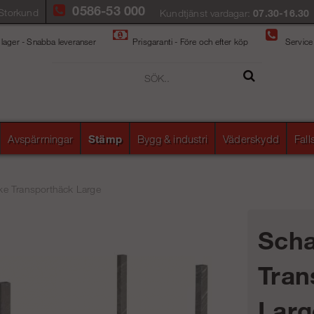
0586-53 000
Storkund
Kundtjänst vardagar:
07.30-16.30
 lager - Snabba leveranser
Prisgaranti - Före och efter köp
Service
Avspärrningar
Stämp
Bygg & industri
Väderskydd
Fal
e Transporthäck Large
Sch
Tran
Larg