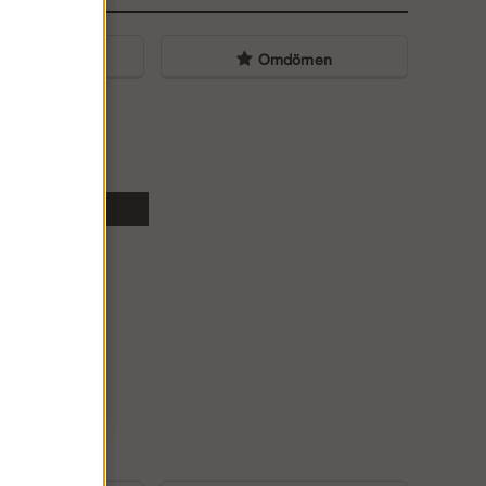
liga frågor
Omdömen
ingställning.
 stål