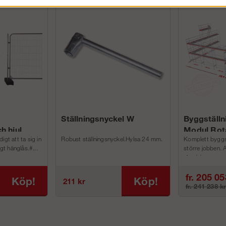
Ställningsnyckel W
Byggställn
h hjul
Modul Rot
igt att ta sig in
Robust ställningsnyckel.Hylsa 24 mm.
Komplett byggstä
igt hänglås.#...
större jobben. 
aluminium p...
fr. 205 05
Köp!
Köp!
211 kr
fr. 241 238 k