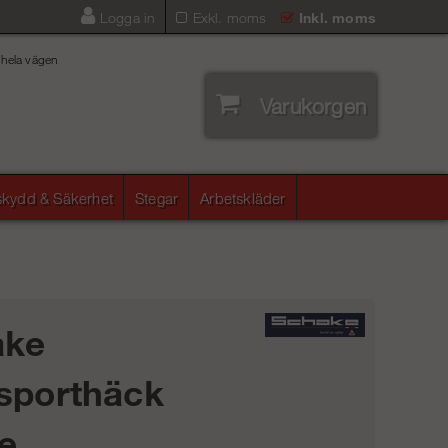
Logga in
Exkl. moms
Inkl. moms
 hela vägen
Varukorgen
lskydd & Säkerhet
Stegar
Arbetskläder
ake
sporthäck
e