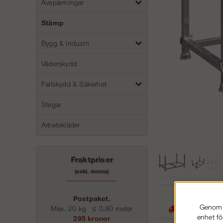
Avspärrningar
Stämp
Bygg & industri
Väderskydd
Fallskydd & Säkerhet
Stegar
Arbetskläder
Fraktpriser
(exkl. moms)
05
Postpaket.
Genom a
Max. 20 kg
≤
0,80 meter
Stora lager -
enhet fö
295 kronor