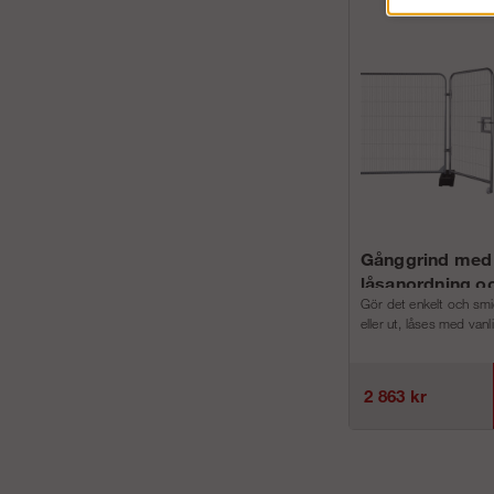
Gånggrind med
låsanordning oc
Gör det enkelt och smid
eller ut, låses med vanl
2 863 kr