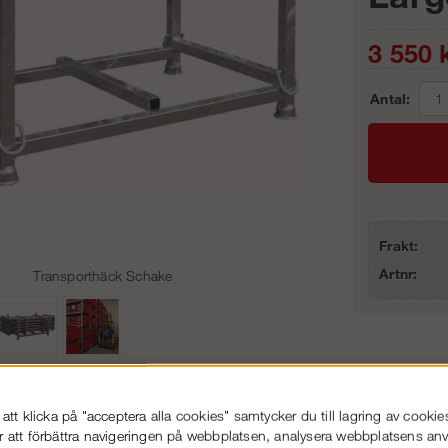
3 550
k
Antal:
Frakt:
Artnr:
Transporthäck Schake
86-53 000
Service hela vägen
tt klicka på "acceptera alla cookies" samtycker du till lagring av cookie
 snabb leverans
Prisgaranti
r att förbättra navigeringen på webbplatsen, analysera webbplatsens a