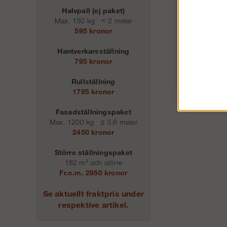
Halvpall (ej paket)
Max. 150 kg
<
2 meter
595 kronor
Hantverkarsställning
795 kronor
Rullställning
1795 kronor
Fasadställningspaket
Max. 1200 kg
≤
3,6 meter
2450 kronor
Större ställningspaket
182 m² och större
Fr.o.m. 2950 kronor
Se aktuellt fraktpris under
respektive artikel.