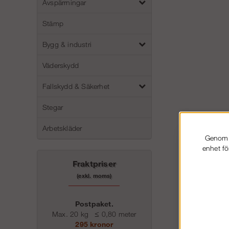
Avspärrningar
Stämp
Bygg & industri
Väderskydd
Fallskydd & Säkerhet
Stegar
Arbetskläder
Genom a
enhet fö
Fraktpriser
(exkl. moms)
Postpaket.
Max. 20 kg
≤
0,80 meter
295 kronor