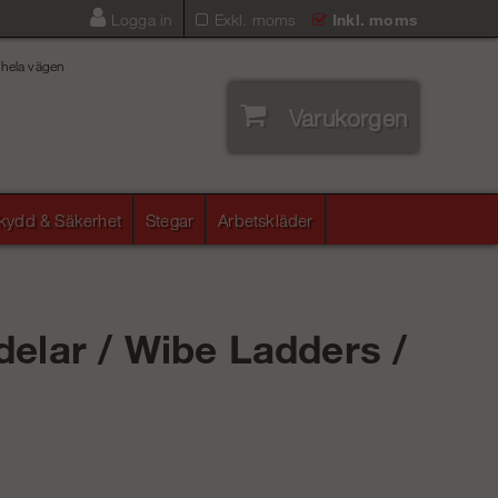
Logga in
Exkl. moms
Inkl. moms
 hela vägen
Varukorgen
skydd & Säkerhet
Stegar
Arbetskläder
vdelar / Wibe Ladders /