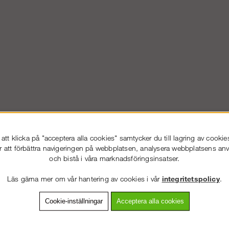
tt klicka på "acceptera alla cookies" samtycker du till lagring av cookie
r att förbättra navigeringen på webbplatsen, analysera webbplatsens a
och bistå i våra marknadsföringsinsatser.
Läs gärna mer om vår hantering av cookies i vår
integritetspolicy
.
VÄLKOMMEN TILL
STÄLLNING.SE
VÄNLIGEN VÄLJ PRIVAT ELLER FÖRETAG NEDAN.
Cookie-inställningar
Acceptera alla cookies