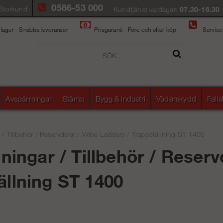
0586-53 000
Storkund
Kundtjänst vardagar:
07.30-16.30
 lager - Snabba leveranser
Prisgaranti - Före och efter köp
Service
Avspärrningar
Stämp
Bygg & industri
Väderskydd
Fall
/
Tillbehör / Reservdelar
/
Wibe Ladders
/
Trappställning ST 1400
lningar / Tillbehör / Reser
ällning ST 1400