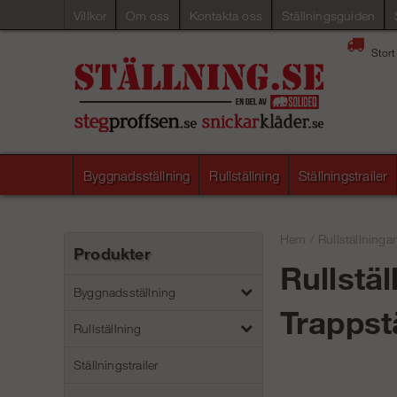
Villkor
Om oss
Kontakta oss
Ställningsguiden
Stort
Byggnadsställning
Rullställning
Ställningstrailer
Hem
/
Rullställningar
Produkter
Rullstäl
Byggnadsställning
Trappst
Rullställning
Ställningstrailer