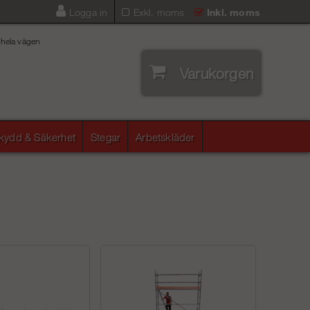
Logga in
Exkl. moms
Inkl. moms
 hela vägen
Varukorgen
skydd & Säkerhet
Stegar
Arbetskläder