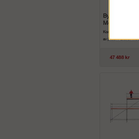
Byggställning
Modul Rotax 
Komplett byggställnin
av jobb. Paketen me
Rotax Hybrid ...
47 488 kr