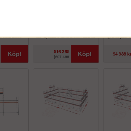
 12x4m -
Byggställning 462m² -
Byggställ
Hybrid
Modul Rotax Aluminium
med gavel
Rotax Hyb
g för alla typer
Komplett byggställning för de lite
Komplett byggst
d Altrad Modul
större jobben. Altrad Modul Alurotax
typer av jobb.
aluminium p...
Modul Rotax Hy
516 365
Köp!
Köp!
94 988 k
(607 488
kr
kr)