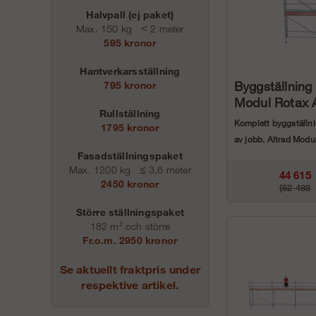
Halvpall (ej paket)
Max. 150 kg
<
2 meter
595 kronor
Hantverkarsställning
Byggställning
795 kronor
Modul Rotax 
Rullställning
Komplett byggställnin
1795 kronor
av jobb. Altrad Modu
Fasadställningspaket
aluminium paketen &.
Max. 1200 kg
≤
3,6 meter
44 615
2450 kronor
(52 488
Större ställningspaket
kr
182 m² och större
kr)
Fr.o.m. 2950 kronor
Se aktuellt fraktpris under
respektive artikel.