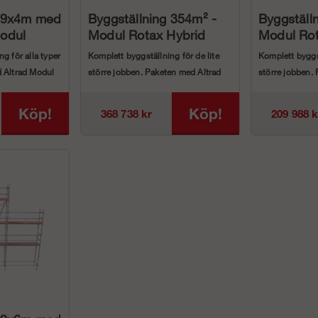
g 9x4m med
Byggställning 354m² -
Byggställ
Modul
Modul Rotax Hybrid
Modul Rot
g för alla typer
Komplett byggställning för de lite
Komplett byggst
d Altrad Modul
större jobben. Paketen med Altrad
större jobben.
Modul Rotax Hy...
Modul Rotax Hy
Köp!
Köp!
368 738 kr
209 988 k