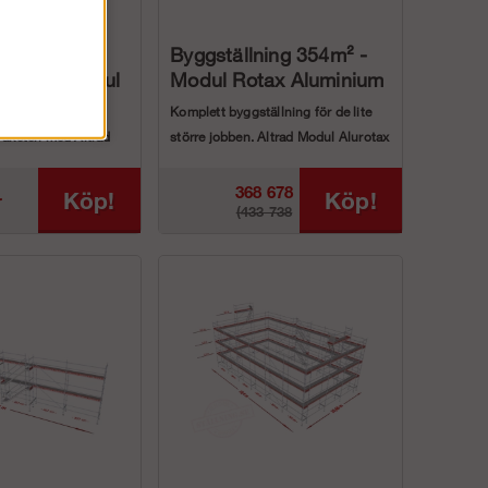
ning 12x6m
Byggställning 354m² -
topp - Modul
Modul Rotax Aluminium
rid
ällning för alla
Komplett byggställning för de lite
 Paketen med Altrad
större jobben. Altrad Modul Alurotax
br...
aluminium p...
368 678
Köp!
Köp!
r
(433 738
kr
kr)