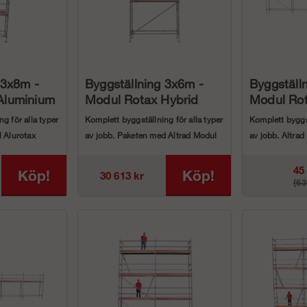
 3x8m -
Byggställning 3x6m -
Byggställ
Aluminium
Modul Rotax Hybrid
Modul Ro
g för alla typer
Komplett byggställning för alla typer
Komplett byggst
l Alurotax
av jobb. Paketen med Altrad Modul
av jobb. Altra
..
Rotax Hybrid ...
aluminium pake
45
Köp!
Köp!
30 613 kr
(53
k