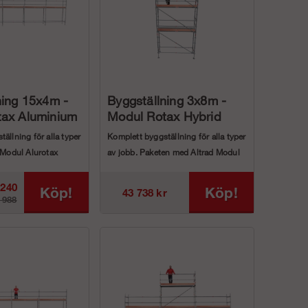
ning 15x4m -
Byggställning 3x8m -
tax Aluminium
Modul Rotax Hybrid
ällning för alla typer
Komplett byggställning för alla typer
d Modul Alurotax
av jobb. Paketen med Altrad Modul
ten &...
Rotax Hybrid ...
 240
Köp!
Köp!
43 738 kr
 988
kr
r)