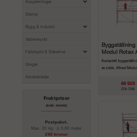
Avspärrningar
Stämp
Bygg & industri
Väderskydd
Byggställning
Modul Rotax 
Fallskydd & Säkerhet
Komplett byggställnin
Stegar
av jobb. Altrad Modu
aluminium paketen &.
Arbetskläder
66 928
(78 738
Fraktpriser
kr
(exkl. moms)
kr)
Postpaket.
Max. 20 kg
≤
0,80 meter
295 kronor