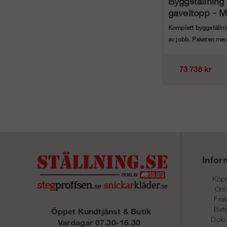
Byggställnin
gaveltopp - 
Rotax Hybrid
Komplett byggställnin
av jobb. Paketen me
Rotax Hybrid ...
73 738 kr
Infor
Köpv
Om
Frak
Beta
Öppet Kundtjänst & Butik
Dok
Vardagar 07.30-16.30