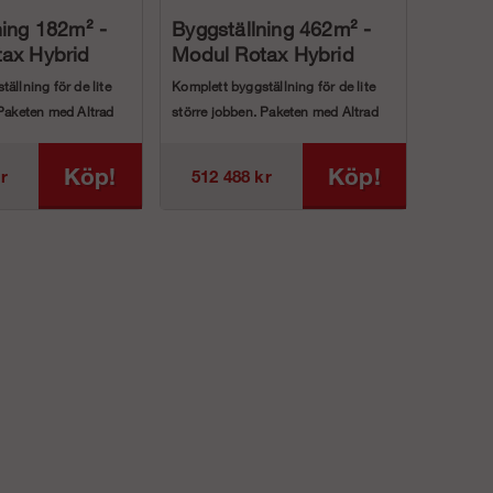
ning 182m² -
Byggställning 462m² -
ax Hybrid
Modul Rotax Hybrid
ällning för de lite
Komplett byggställning för de lite
 Paketen med Altrad
större jobben. Paketen med Altrad
...
Modul Rotax Hy...
Köp!
Köp!
r
512 488 kr