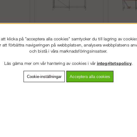
 15x4m -
Byggställning 6x8m -
Byggställ
Hybrid
Modul Rotax Hybrid
Modul Rot
tt klicka på "acceptera alla cookies" samtycker du till lagring av cookie
r att förbättra navigeringen på webbplatsen, analysera webbplatsens a
g för alla typer
Komplett byggställning för alla typer
Komplett byggst
och bistå i våra marknadsföringsinsatser.
d Altrad Modul
av jobb. Altrad Modul Alurotax
av jobb. Paket
aluminium paketen &...
Rotax Hybrid 
Läs gärna mer om vår hantering av cookies i vår
integritetspolicy
.
Köp!
Köp!
67 488 kr
104 988 k
Cookie-inställningar
Acceptera alla cookies