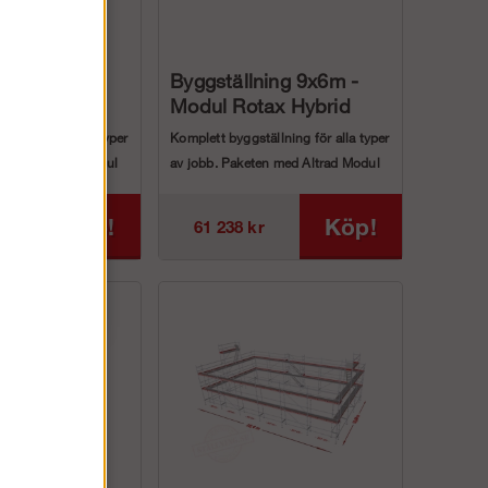
ning 9x8m -
Byggställning 9x6m -
ax Hybrid
Modul Rotax Hybrid
ällning för alla typer
Komplett byggställning för alla typer
en med Altrad Modul
av jobb. Paketen med Altrad Modul
...
Rotax Hybrid ...
Köp!
Köp!
r
61 238 kr