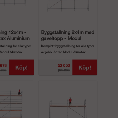
ning 12x4m -
Byggställning 9x4m med
tax Aluminium
gaveltopp - Modul
Rotax Aluminium
ällning för alla typer
Komplett byggställning för alla typer
d Modul Alurotax
av jobb. Altrad Modul Alurotax
ten &...
aluminium paketen &...
 678
52 053
Köp!
Köp!
 738
(61 238
kr
kr
r)
kr)