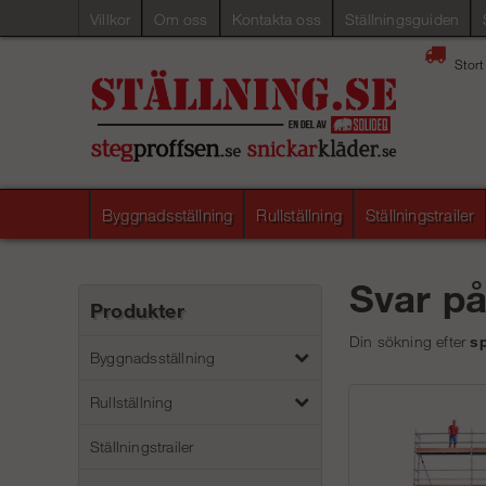
Villkor
Om oss
Kontakta oss
Ställningsguiden
Stort
Byggnadsställning
Rullställning
Ställningstrailer
Svar p
Produkter
Din sökning efter
sp
Byggnadsställning
Rullställning
Ställningstrailer