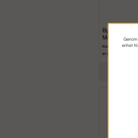
Byggställning
Modul Rotax 
Genom a
enhet fö
Komplett byggställnin
av jobb. Paketen me
Rotax Hybrid ...
56 238 kr