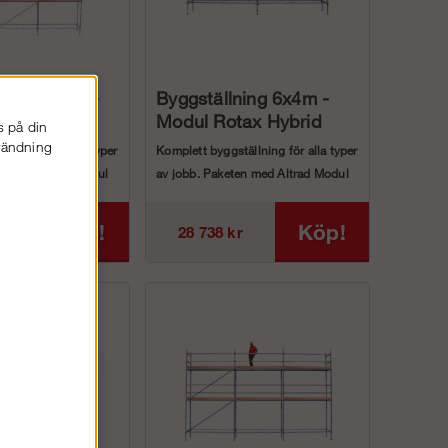
ning 9x10m -
Byggställning 6x4m -
ax Hybrid
Modul Rotax Hybrid
s på din
nvändning
ällning för alla typer
Komplett byggställning för alla typer
en med Altrad Modul
av jobb. Paketen med Altrad Modul
...
Rotax Hybrid ...
Köp!
Köp!
r
28 738 kr