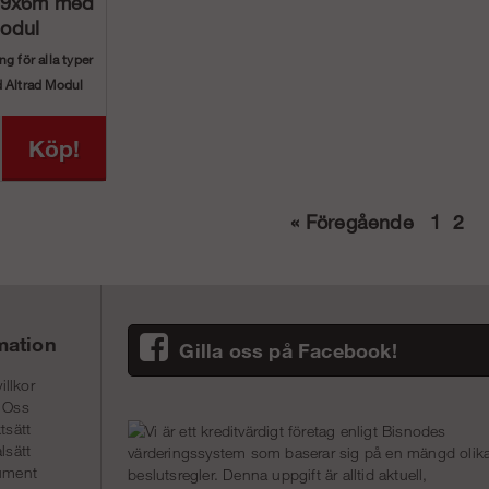
g 9x6m med
Modul
g för alla typer
d Altrad Modul
Köp!
«
Föregående
1
2
mation
Gilla oss på Facebook!
illkor
 Oss
tsätt
lsätt
ument