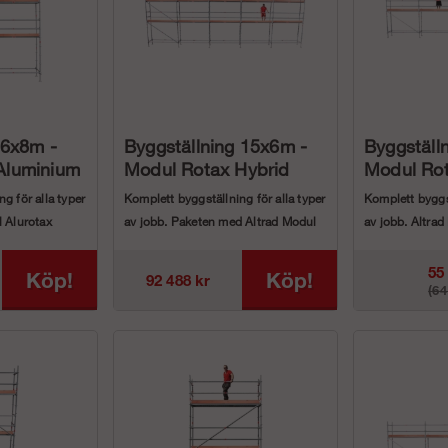
 6x8m -
Byggställning 15x6m -
Byggställ
Aluminium
Modul Rotax Hybrid
Modul Ro
g för alla typer
Komplett byggställning för alla typer
Komplett byggst
l Alurotax
av jobb. Paketen med Altrad Modul
av jobb. Altra
..
Rotax Hybrid ...
aluminium pake
55
Köp!
Köp!
92 488 kr
(64
k