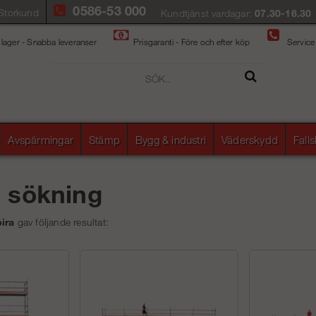
0586-53 000
Storkund
Kundtjänst vardagar:
07.30-16.30
 lager - Snabba leveranser
Prisgaranti - Före och efter köp
Service
Avspärrningar
Stämp
Bygg & industri
Väderskydd
Fall
å sökning
ira
gav följande resultat: