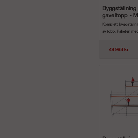
Byggställnin
gaveltopp - 
Rotax Hybrid
Komplett byggställnin
av jobb. Paketen me
Rotax Hybrid ...
49 988 kr