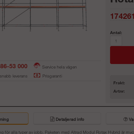
17426
Antal:
86-53 000
Service hela vägen
 snabb leverans
Prisgaranti
Frakt:
Artnr:
ning
Detaljerad info
Van
g för alla typer av jobb. Paketen med Altrad Modul Rotax Hybrid är mycke