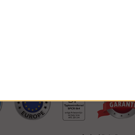
ivelser
Nettovikt
avser centrum-centrum-mått på ställningens komponenter.
avser grundpa
öjd
Material
anger förväntad arbetshöjd inkl. arbetarens egna längd på 2,00 m.
avser vilk
PRIVAT INKL. MOMS
Max bygghöjd
ketet kan vara tillverkade av annat material än det angivna.
avser maximal t
Lastklass
 se Arbetsmiljöverket 2013:4.
är angiven enligt Arbetsmiljöverkets definition (2013:4)
FÖRETAG EXKL. MOMS
kets krav (AFS 2013:4) skall ställningen kompletteras med sparklister &
 användas som arbetsplats. Vid omfattande arbete skall ställningen även
ptorn. Detta finns att välja i valen ovan.
 användas av privatpersoner kan byggas upp utan särskild behörighet. 
 användas som arbetsplats så måste ställningen vara uppbyggd av en
ut