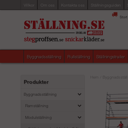
Villkor
Om oss
Kontakta oss
Ställningsguiden
Stort
Byggnadsställning
Rullställning
Ställningstrailer
Hem
/
Byggnadsställ
Produkter
Byggnadsställning
Ramställning
Modulställning