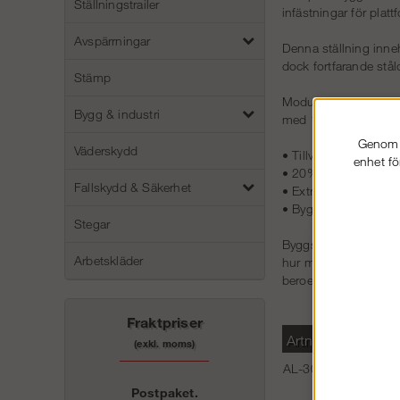
Ställningstrailer
infästningar för pla
Avspärrningar
Denna ställning inneh
dock fortfarande ståld
Stämp
Modul Rotax Hybrid är
Bygg & industri
med 10 års garanti. 
Genom a
Väderskydd
• Tillverkad i Europa 
enhet fö
• 20% lättare jämfört
Fallskydd & Säkerhet
• Extra hög hållfast
• Bygger på samma m
Stegar
Byggställning 12 x 8
Arbetskläder
hur man nyttjar höjde
beroende på vilket a
Fraktpriser
Artnr
L
(exkl. moms)
AL-300128-set
1
Postpaket.