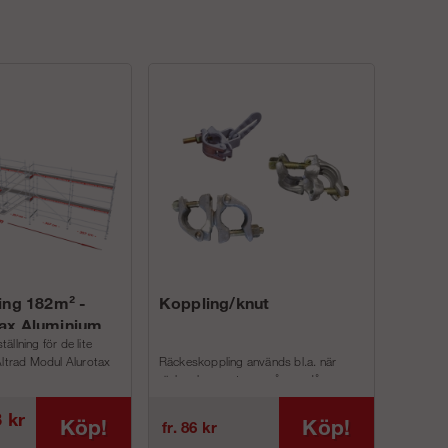
ing 182m² -
Koppling/knut
ax Aluminium
llning för de lite
Altrad Modul Alurotax
Räckeskoppling används bl.a. när
räcke ska monteras på ram då anna...
3 kr
Köp!
Köp!
fr. 86 kr