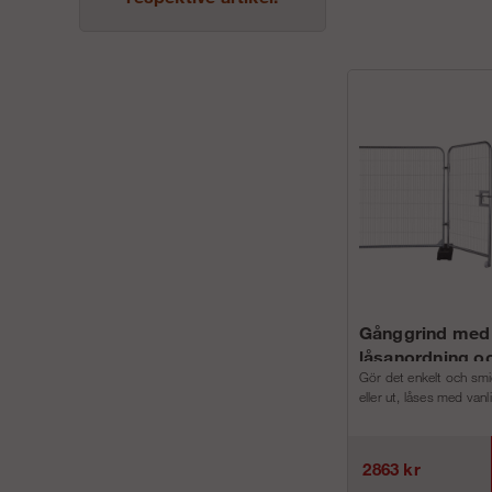
Gånggrind med
låsanordning oc
Gör det enkelt och smid
eller ut, låses med vanl
2863 kr