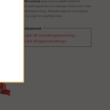
Plattformshöjd
ket exkl. tillval.
anger maximal plattformshöjd för
et material som gäller för ställningspaketets huvudsakliga komponenter. Vissa
illåten höjd enligt monteringsanvisning. Tillämpligt regelverk kan begränsa
. Tillåten belastning i kg anger ett ungefärligt värde.
Dokument
Länk till monteringsanvisning »
Länk till typkontrollintyg »
Ska
bildad