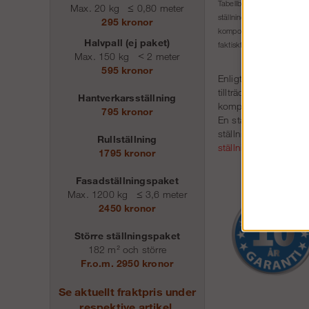
Måttang
Tabellbeskrivning:
Max. 20 kg
≤
0,80 meter
Arbetsh
ställningspaketet.
295 kronor
komponenter i ställningspa
Halvpall (ej paket)
faktiskt tillåten bygghöjd,
Max. 150 kg
<
2 meter
595 kronor
Enligt Arbetsmiljöver
tillträdesled för att
Hantverkarsställning
kompletteras med trap
795 kronor
En ställning som ska
ställningen däremot
Rullställning
ställningsbyggare
.
1795 kronor
Fasadställningspaket
Max. 1200 kg
≤
3,6 meter
2450 kronor
Större ställningspaket
182 m² och större
Fr.o.m. 2950 kronor
Se aktuellt fraktpris under
respektive artikel.