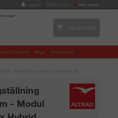
Logga in
Exkl. moms
Inkl. moms
 hela vägen
Varukorgen
skydd & Säkerhet
Stegar
Arbetskläder
12x8m - Modul Rotax Hybrid | | Stegproffsen.se
ställning
m - Modul
x Hybrid