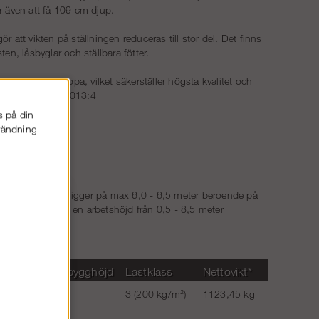
r även att få 109 cm djup.
att vikten på ställningen reduceras till stor del. Det finns
ten, låsbyglar och ställbara fötter.
llverkad i Europa, vilket säkerställer högsta kvalitet och
naste krav AFS 2013:4
s på din
nvändning
tformsnivå som ligger på max 6,0 - 6,5 meter beroende på
aller. Detta ger en arbetshöjd från 0,5 - 8,5 meter
Max bygghöjd
Lastklass
Nettovikt*
Stål
24 m
3 (200 kg/m²)
1123,45 kg