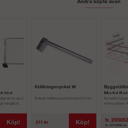
Andra köpte även
Ställningsnyckel W
Byggställn
h hjul
Modul Rot
igt att ta sig in
Robust ställningsnyckel.Hylsa 24 mm.
Komplett byggstä
igt hänglås.#...
större jobben. 
aluminium p...
fr. 20505
Köp!
Köp!
211 kr
fr. 241238 kr