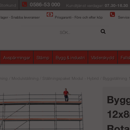
0586-53 000
Storkund
Kundtjänst vardagar:
07.30-16.30
 lager - Snabba leveranser
Prisgaranti - Före och efter köp
Service
Avspärrningar
Stämp
Bygg & industri
Väderskydd
Fall
ning
/
Modulställning
/
Ställningspaket Modul - Hybrid
/
Byggställning 
Bygg
12x8
Rota