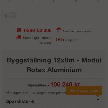
0586-53 000
Service hela vägen
Stora lager - snabb
Prisgaranti
leverans
Byggställning 12x8m - Modul
Rotax Aluminium
106 240
kr
124 988
kr
/
Gör dina val nedan
Vårt lägsta pris 1-30 dagar innan prissänkning:
124988 kr
Sparklister