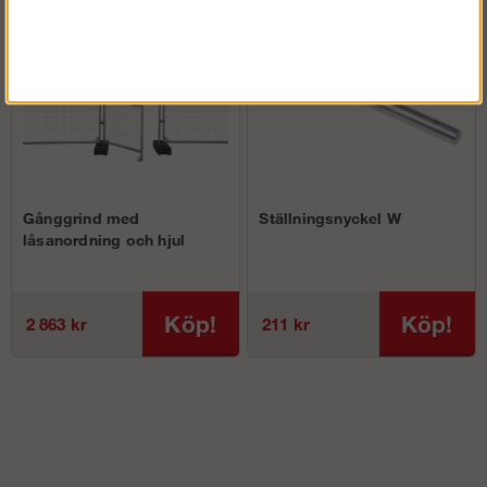
Gånggrind med
Ställningsnyckel W
låsanordning och hjul
Köp!
Köp!
2 863 kr
211 kr