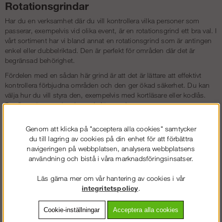
Rotationsgrindar
Har du en verksamhet där du vill kontrollera vilka personer som
passerar, exempelvis vid olika event, är en rotationsgrind ett bra val. I
vårt sortiment har vi bland annat en rotationsgrind som är antingen
enkel eller dubbelriktad. Den är perfekt för områden där det är
begränsad behörighet.
Fördelen med en sådan här grind är att det är lättare att effektivt
kontrollera förbjudna områden och den ger ökad säkerhet. Du kan
välja hur du vill styra den, exempelvis med kortläsare eller kodlås.
Det finns även andra alternativ för styrning.
Skjutgrindar
Genom att klicka på "acceptera alla cookies" samtycker
Om du har många stora fordon som passerar in och ut från området
du till lagring av cookies på din enhet för att förbättra
är en motordriven skjutgrind effektiv. Den här typen av varmförzinkad
navigeringen på webbplatsen, analysera webbplatsens
grind är säker, stadig och mycket hållbar. En större öppning gör det
användning och bistå i våra marknadsföringsinsatser.
enklare att kunna släppa igenom mycket breda fordon.
Läs gärna mer om vår hantering av cookies i vår
Vi erbjuder ett baspaket med allt du behöver och du kan dessutom
integritetspolicy
.
köpa till mer tekniska manövrering metoder som att kunna öppna
med mobilen. Ett praktiskt alternativ om grinden är obevakad.
Cookie-inställningar
Acceptera alla cookies
Gånggrindar