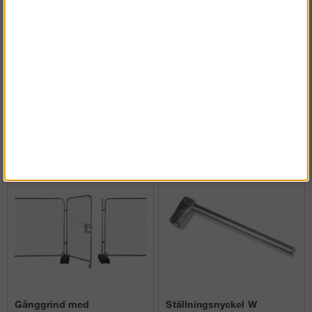
Andra köpte även
Gånggrind med
Ställningsnyckel W