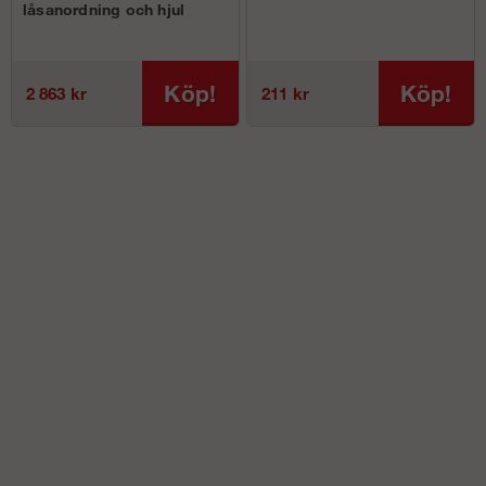
låsanordning och hjul
Köp!
Köp!
2 863 kr
211 kr