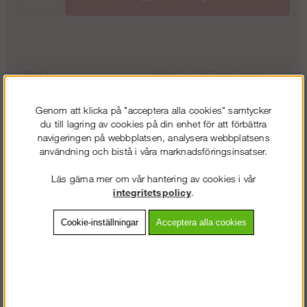
17 488 kr
Uppgångspaket 4 m (1/3)
Trapptorn 6 m - Modul Rotax Aluminium
1 870 kr
32 488 kr
Uppgångspaket 6 m (2/3)
Frakt:
Klass 9 - 2450 exkl. moms
Artnr:
AL-200068-set
Trapptorn 8 m - Modul Rotax Aluminium
3 740 kr
Genom att klicka på "acceptera alla cookies" samtycker
46 238 kr
du till lagring av cookies på din enhet för att förbättra
Uppgångspaket 8 m (3/3)
navigeringen på webbplatsen, analysera webbplatsens
5 610 kr
användning och bistå i våra marknadsföringsinsatser.
Beskrivning
Läs gärna mer om vår hantering av cookies i vår
integritetspolicy
.
Detaljerad info
Cookie-inställningar
Acceptera alla cookies
Vanliga frågor
Omdömen
Komplett byggställning för alla typer av jobb. Altrad Modul Alurotax