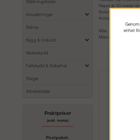
Ställningstrailer
Repet är 50 meter lå
Kroken är låsbar oc
Avspärrningar
Komponenterna till hi
Genom a
Stämp
enhet fö
Max. brottgräns för r
Maxvikten för materia
Bygg & industri
Väderskydd
Fallskydd & Säkerhet
Stegar
Arbetskläder
Fraktpriser
(exkl. moms)
Postpaket.