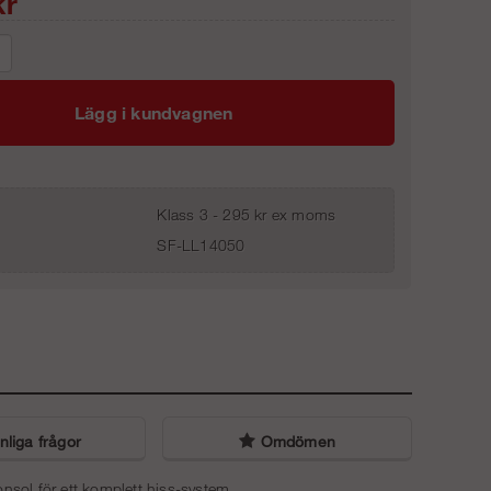
r
Lägg i kundvagnen
Klass 3 - 295 kr ex moms
SF-LL14050
liga frågor
Omdömen
onsol
för ett komplett hiss-system.