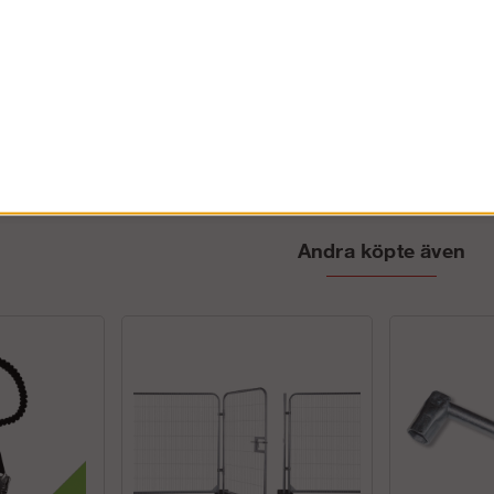
omplett
Hisshjul
Konsol för 
åller svängbar
Hisshjul som används för att hissa upp
Konsolen gör att
 smidig väska
material till din ställning.
rätt avstånd frå
pelvis rep o...
Vårt hiss-system består av svängbar
arbetet går lättar
konsol, hiss...
Köp!
Köp!
699 kr
936 kr
Andra köpte även