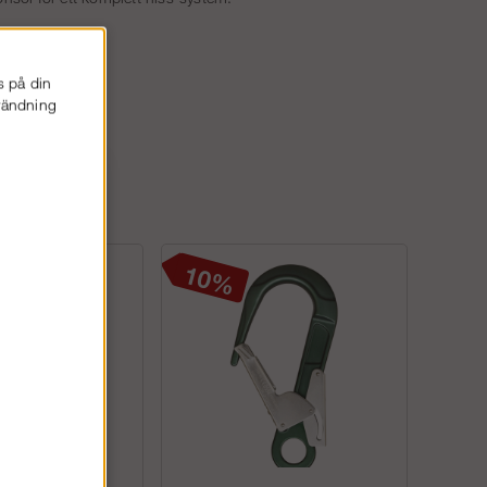
s på din
nvändning