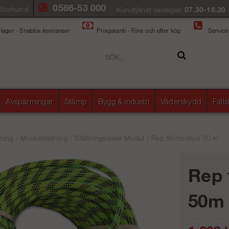
0586-53 000
Storkund
Kundtjänst vardagar:
07.30-16.30
 lager - Snabba leveranser
Prisgaranti - Före och efter köp
Service
Avspärrningar
Stämp
Bygg & industri
Väderskydd
Fall
ning
/
Modulställning
/
Ställningsdelar Modul
/
Rep till hisshjul 50 m
Rep t
50m