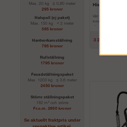
Max. 20 kg
≤
0,80 meter
Hiss-system k
295 kronor
Vårt hiss-system inneh
Halvpall (ej paket)
konsol, hisshjul, rep &
Max. 150 kg
<
2 meter
där du kan förvara exem
595 kronor
3 238 kr
Hantverkarsställning
795 kronor
Rullställning
1795 kronor
Fasadställningspaket
Max. 1200 kg
≤
3,6 meter
2450 kronor
Större ställningspaket
182 m² och större
Fr.o.m. 2950 kronor
Se aktuellt fraktpris under
respektive artikel.