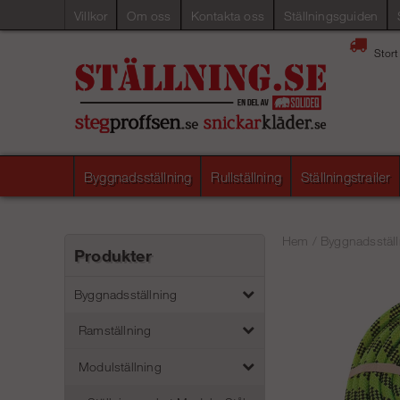
Villkor
Om oss
Kontakta oss
Ställningsguiden
Stort
Byggnadsställning
Rullställning
Ställningstrailer
Hem
/
Byggnadsställ
Produkter
Byggnadsställning
Ramställning
Modulställning