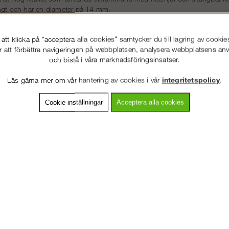
ngt och har en diameter på 14 mm.
h har en öppning på 18 mm.
ss-systemet passar både till våra ram- och modulställningar.
tt klicka på "acceptera alla cookies" samtycker du till lagring av cookie
r att förbättra navigeringen på webbplatsen, analysera webbplatsens a
epet är 3 925 kg.
och bistå i våra marknadsföringsinsatser.
l som hissas i hisshjulet är 150 kg.
Läs gärna mer om vår hantering av cookies i vår
integritetspolicy
.
Tillbehör
Cookie-inställningar
Acceptera alla cookies
VÄLKOMMEN TILL
STÄLLNING.SE
VÄNLIGEN VÄLJ PRIVAT ELLER FÖRETAG NEDAN.
PRIVAT INKL. MOMS
FÖRETAG EXKL. MOMS