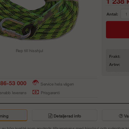
1 238
k
Antal:
Rep till hisshjul
Frakt:
Artnr:
86-53 000
Service hela vägen
 snabb leverans
Prisgaranti
ning
Detaljerad info
Van
ok av hög kvalité som används tillsammans med
hisshjul
och
svängbar k