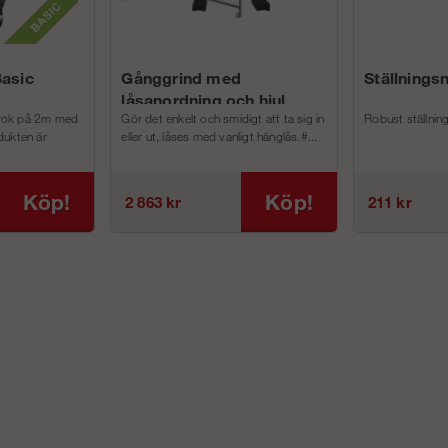
Basic
Gånggrind med
Ställnings
låsanordning och hjul
jkrok på 2m med
Gör det enkelt och smidigt att ta sig in
Robust ställnin
dukten är
eller ut, låses med vanligt hänglås.#...
Köp!
Köp!
2 863 kr
211 kr