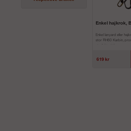
Enkel hajkrok, 
Enkel lanyard eller ha
stor RH60 Karbin, pro
utmärkt att ha...
619 kr