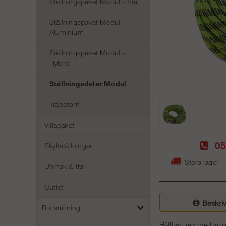
Ställningspaket Modul - Stål
Ställningspaket Modul-
Aluminium
Ställningspaket Modul -
Hybrid
Ställningsdelar Modul
Trapptorn
Villapaket
05
Skyltställningar
Stora lager -
Unihak & trall
Outlet
Beskriv
Rullställning
Hållbart rep med kr