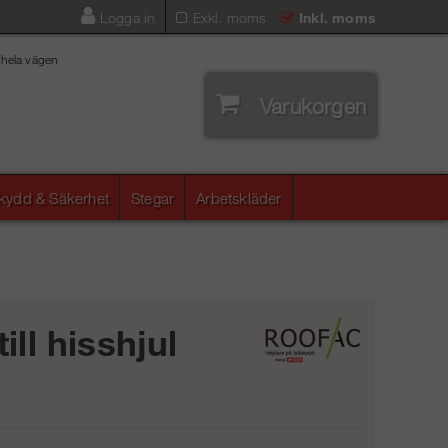
Logga in
Exkl. moms
Inkl. moms
 hela vägen
Varukorgen
skydd & Säkerhet
Stegar
Arbetskläder
ill hisshjul