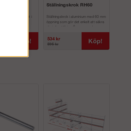
hisshjul
Ställningskrok RH60
 du får ut hisshjulet i
Ställningskrok i aluminium med 60 mm
n ställningen så att
öppning som gör det enkelt att säkra
e. Till ...
dig i din ställning.Öppnas med
enhandsgrepp....
534 kr
Köp!
Köp!
595 kr