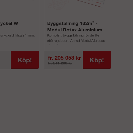
nyckel W
Byggställning 182m² -
Modul Rotax Aluminium
gsnyckel.Hylsa 24 mm.
Komplett byggställning för de lite
större jobben. Altrad Modul Alurotax
aluminium p...
fr. 205 053 kr
Köp!
Köp!
fr. 241 238 kr