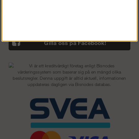
Så här handlar du
Returer/byten
Vanliga frågor
Gilla oss på Facebook!