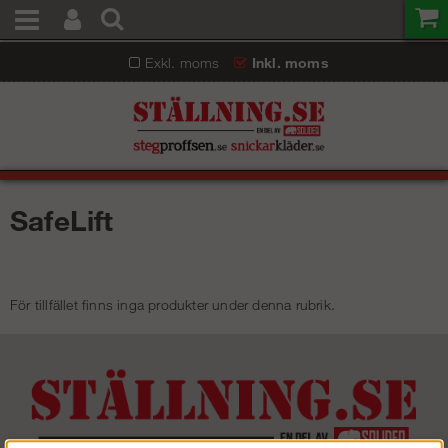
Exkl. moms
Inkl. moms
SafeLift
För tillfället finns inga produkter under denna rubrik.