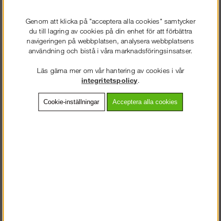
Genom att klicka på "acceptera alla cookies" samtycker
du till lagring av cookies på din enhet för att förbättra
Öppet Kundtjänst & Butik
navigeringen på webbplatsen, analysera webbplatsens
Vardagar 07.30-16.30
användning och bistå i våra marknadsföringsinsatser.
0586-53 000
Läs gärna mer om vår hantering av cookies i vår
integritetspolicy
.
info@stallning.se
STÄLLNING.SE
VÄLKOMMEN TILL
Cookie-inställningar
Acceptera alla cookies
Gösta Berlings väg 55
VÄNLIGEN VÄLJ PRIVAT ELLER FÖRETAG NEDAN.
691 38 Karlskoga
Information
PRIVAT INKL. MOMS
Köpvillkor
Om Oss
FÖRETAG EXKL. MOMS
Fraktsätt
Betalsätt
Dokument
Ställningsguiden