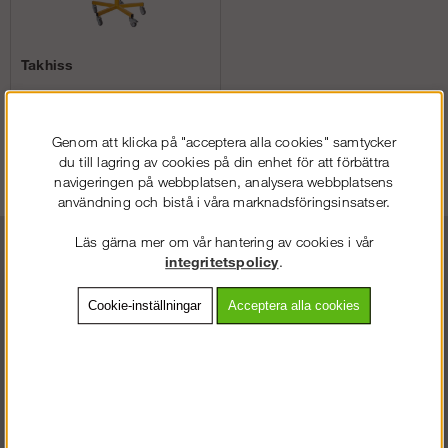
Takhiss
Genom att klicka på "acceptera alla cookies" samtycker
Köp!
du till lagring av cookies på din enhet för att förbättra
fr. 8 438 kr
navigeringen på webbplatsen, analysera webbplatsens
användning och bistå i våra marknadsföringsinsatser.
Läs gärna mer om vår hantering av cookies i vår
integritetspolicy
.
Cookie-inställningar
Acceptera alla cookies
STÄLLNING.SE
VÄLKOMMEN TILL
VÄNLIGEN VÄLJ PRIVAT ELLER FÖRETAG NEDAN.
Öppet Kundtjänst & Butik
Vardagar 07.30-16.30