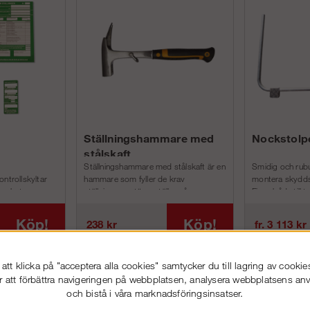
Ställningshammare med
Nockstolp
stålskaft
Ställningshammare med stålskaft är en
Smidig och rubu
ntrollskyltar
hammare som fyller de krav
montera skydds
överkets nya
ställningsmontörer ställer på en
Finns både till 
 ...
hammare.Lä...
plåttak...
Köp!
Köp!
238 kr
fr. 3 113 kr
tt klicka på "acceptera alla cookies" samtycker du till lagring av cookie
r att förbättra navigeringen på webbplatsen, analysera webbplatsens a
och bistå i våra marknadsföringsinsatser.