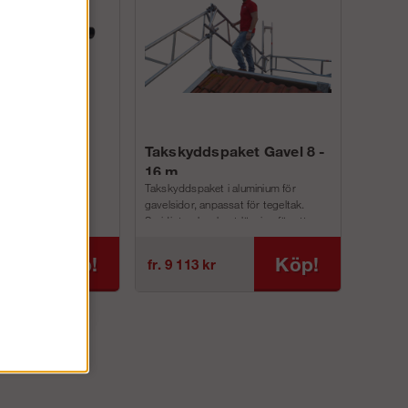
nyckel 23 mm
Takskyddspaket Gavel 8 -
16 m
snyckel i svart
Takskyddspaket i aluminium för
m. (12-kantad)
gavelsidor, anpassat för tegeltak.
Smidigt och robust lösning för att
montera skyddsräcke p...
Köp!
Köp!
fr. 9 113 kr