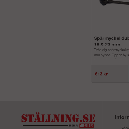
Spärrnyckel dub
19 & 23 mm
Tvåsidig spärrnyckel 
mm hylsor. Öppen hylsa
fungera bra på ställnin
Svart med spet...
613 kr
Infor
Köpv