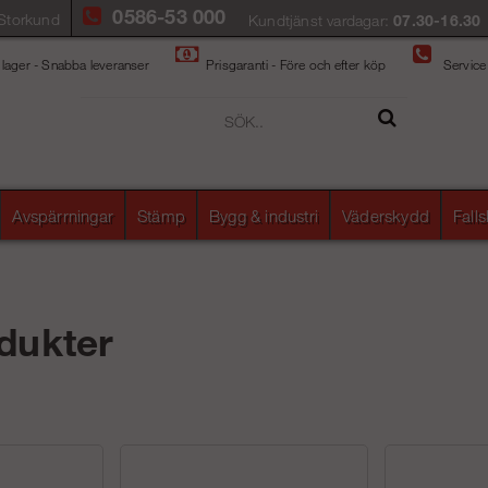
0586-53 000
Storkund
Kundtjänst vardagar:
07.30-16.30
 lager - Snabba leveranser
Prisgaranti - Före och efter köp
Service
Avspärrningar
Stämp
Bygg & industri
Väderskydd
Fall
dukter