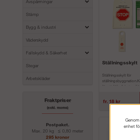
Avspärrningar
Stämp
Bygg & industri
Väderskydd
Fallskydd & Säkerhet
Ställningsskylt
Stegar
Ställningsskylt för
Arbetskläder
ställningsbyggnation.Ko
för att följa Arbetsmilj
regler AFS 2013:4Vi har
Fraktpriser
fr. 18 kr
(exkl. moms)
Genom a
Postpaket.
enhet fö
Max. 20 kg
≤
0,80 meter
295 kronor