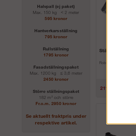
Halvpall (ej paket)
Max. 150 kg
<
2 meter
595 kronor
Hantverkarsställning
795 kronor
Rullställning
Ställningsnycke
1795 kronor
Robust ställningsnyck
Fasadställningspaket
Max. 1200 kg
≤
3,6 meter
2450 kronor
211 kr
Större ställningspaket
182 m² och större
Fr.o.m. 2950 kronor
Se aktuellt fraktpris under
respektive artikel.