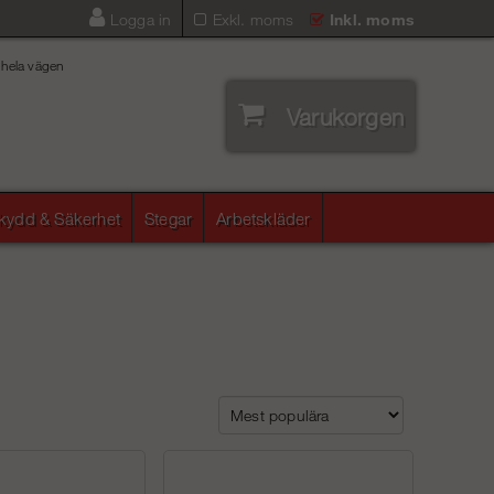
Logga in
Exkl. moms
Inkl. moms
 hela vägen
Varukorgen
skydd & Säkerhet
Stegar
Arbetskläder