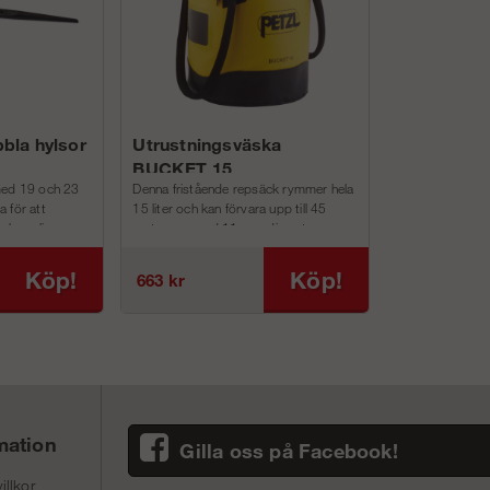
bla hylsor
Utrustningsväska
BUCKET 15
med 19 och 23
Denna fristående repsäck rymmer hela
 för att
15 liter och kan förvara upp till 45
gskopplingar.
meter rep med 11 mm diameter.
Invändigt finns två...
Köp!
Köp!
663 kr
mation
Gilla oss på Facebook!
illkor