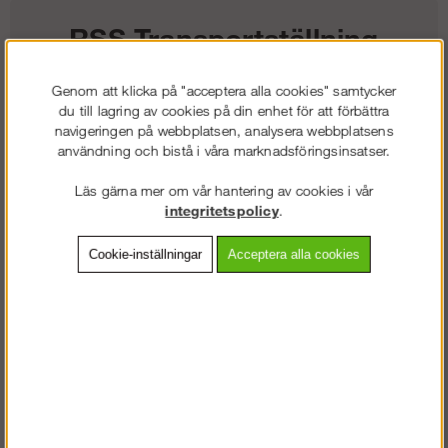
RSS Transportställning
Genom att klicka på "acceptera alla cookies" samtycker
23 738
kr
29 181
kr
/
du till lagring av cookies på din enhet för att förbättra
navigeringen på webbplatsen, analysera webbplatsens
Vårt lägsta pris 1-30 dagar innan prissänkning:
29181 kr
användning och bistå i våra marknadsföringsinsatser.
Lägg i kundvagnen
Läs gärna mer om vår hantering av cookies i vår
integritetspolicy
.
Cookie-inställningar
Acceptera alla cookies
Frakt:
Klass 9 - 2450 exkl. moms
Artnr:
RC-RSS500
Beskrivning
Detaljerad info