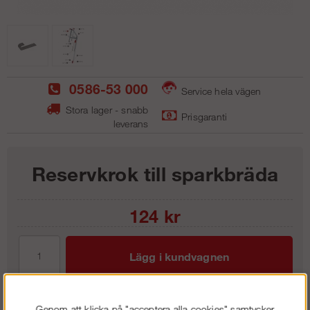
0586-53 000
Service hela vägen
Stora lager - snabb
Prisgaranti
leverans
Reservkrok till sparkbräda
124
kr
Lägg i kundvagnen
Genom att klicka på "acceptera alla cookies" samtycker