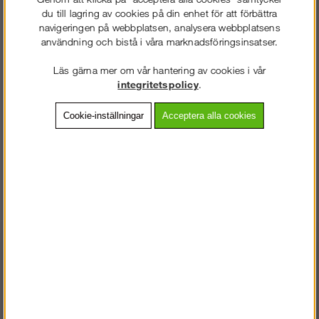
du till lagring av cookies på din enhet för att förbättra
Frakt:
Klass 1 - 99 kr ex moms
navigeringen på webbplatsen, analysera webbplatsens
Artnr:
SN-RSSSP116
användning och bistå i våra marknadsföringsinsatser.
Läs gärna mer om vår hantering av cookies i vår
integritetspolicy
.
Beskrivning
Cookie-inställningar
Acceptera alla cookies
Detaljerad info
Vanliga frågor
Omdömen
Reservkrok för sparkbräda
Andra köpte även
STÄLLNING.SE
VÄLKOMMEN TILL
VÄNLIGEN VÄLJ PRIVAT ELLER FÖRETAG NEDAN.