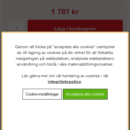
1 781
kr
Lägg i kundvagnen
Genom att klicka på "acceptera alla cookies" samtycker
du till lagring av cookies på din enhet för att förbättra
Frakt:
Klass 2 - 149 kr ex moms
navigeringen på webbplatsen, analysera webbplatsens
användning och bistå i våra marknadsföringsinsatser.
Artnr:
RY-FA6000700
Läs gärna mer om vår hantering av cookies i vår
integritetspolicy
.
Beskrivning
Cookie-inställningar
Acceptera alla cookies
Detaljerad info
Vanliga frågor