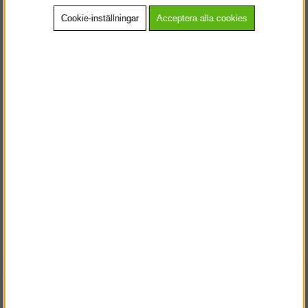
Ljusbilden är bred och har ett behagligt ljus samt ett alternativ att
Cookie-inställningar
Acceptera alla cookies
använda sig av ett mer fokuserad bild.
Ljusstyrka
Max. distans
Vatten
Produkt
350 lumen
80 m
IP64
Rainbow 1
Tillbehör