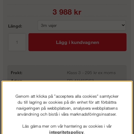
3 988
kr
Längd:
Lägg i kundvagnen
Frakt:
Klass 3 - 295 kr ex moms
Artnr:
RR-41HWPS3
Genom att klicka på "acceptera alla cookies" samtycker
du till lagring av cookies på din enhet för att förbättra
Beskrivning
navigeringen på webbplatsen, analysera webbplatsens
användning och bistå i våra marknadsföringsinsatser.
Detaljerad info
Läs gärna mer om vår hantering av cookies i vår
integritetspolicy
.