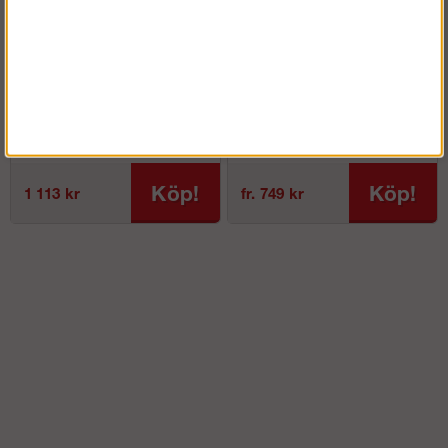
Fallskyddsnät
Ram
Köp!
Köp!
1 113 kr
fr. 749 kr