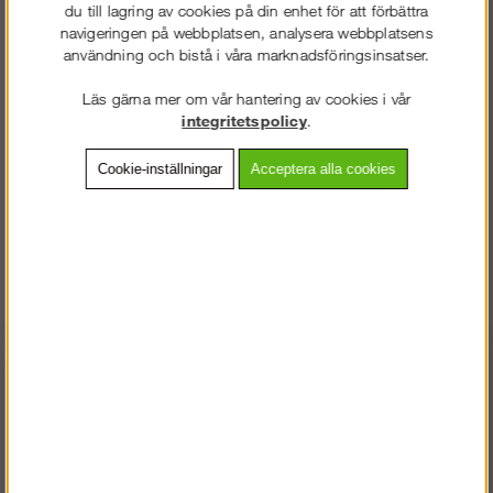
du till lagring av cookies på din enhet för att förbättra
navigeringen på webbplatsen, analysera webbplatsens
användning och bistå i våra marknadsföringsinsatser.
Beskrivning
Läs gärna mer om vår hantering av cookies i vår
integritetspolicy
.
Detaljerad info
Cookie-inställningar
Acceptera alla cookies
Vanliga frågor
Omdömen
Tryck här för att hitta alla delar som ingår i våra
Ramställningar.
Andra köpte även
STÄLLNING.SE
VÄLKOMMEN TILL
VÄNLIGEN VÄLJ PRIVAT ELLER FÖRETAG NEDAN.