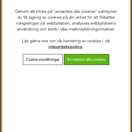
Detaljerad info
Genom att klicka på "acceptera alla cookies" samtycker
du till lagring av cookies på din enhet för att förbättra
Vanliga frågor
navigeringen på webbplatsen, analysera webbplatsens
användning och bistå i våra marknadsföringsinsatser.
Omdömen
Läs gärna mer om vår hantering av cookies i vår
integritetspolicy
.
Cookie-inställningar
Acceptera alla cookies
Förstärkt U-bom, även kallad "Murarbalk" används då man
behöver öka belastningskapaciteten på aktuellt plattformsplan.