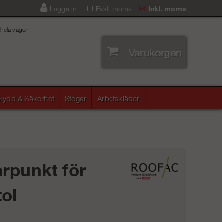
Logga in
Exkl. moms
Inkl. moms
 hela vägen
Varukorgen
skydd & Säkerhet
Stegar
Arbetskläder
rpunkt för
tol