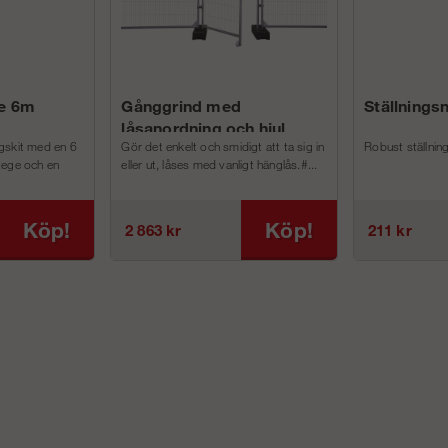
e 6m
Gånggrind med
Ställnings
låsanordning och hjul
gskit med en 6
Gör det enkelt och smidigt att ta sig in
Robust ställnin
tege och en
eller ut, låses med vanligt hänglås.#...
Köp!
Köp!
2 863 kr
211 kr