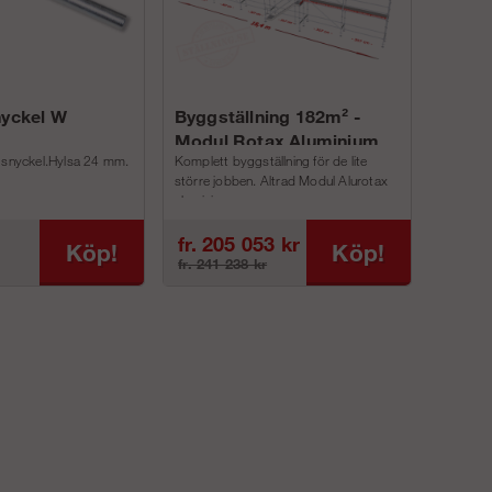
nyckel W
Byggställning 182m² -
Modul Rotax Aluminium
gsnyckel.Hylsa 24 mm.
Komplett byggställning för de lite
större jobben. Altrad Modul Alurotax
aluminium p...
fr. 205 053 kr
Köp!
Köp!
fr. 241 238 kr