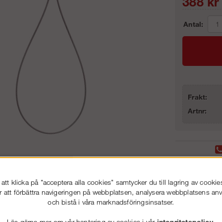
388
kr
Antal:
Frakt:
Artnr:
Ankarpunkt för takstol
Stora l
tt klicka på "acceptera alla cookies" samtycker du till lagring av cookie
r att förbättra navigeringen på webbplatsen, analysera webbplatsens a
och bistå i våra marknadsföringsinsatser.
Läs gärna mer om vår hantering av cookies i vår
integritetspolicy
.