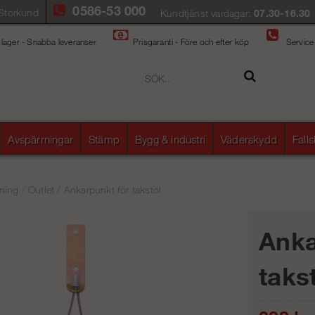
0586-53 000
Storkund
Kundtjänst vardagar:
07.30-16.30
 lager - Snabba leveranser
Prisgaranti - Före och efter köp
Service
Avspärrningar
Stämp
Bygg & industri
Väderskydd
Fall
ning
/
Outlet
/
Ankarpunkt för takstol
Anka
taks