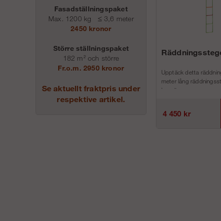
Fasadställningspaket
Max. 1200 kg
≤
3,6 meter
2450 kronor
Större ställningspaket
Räddningssteg
182 m² och större
Fr.o.m. 2950 kronor
Upptäck detta räddnin
meter lång räddningss
Se aktuellt fraktpris under
beprö...
respektive artikel.
4 450 kr