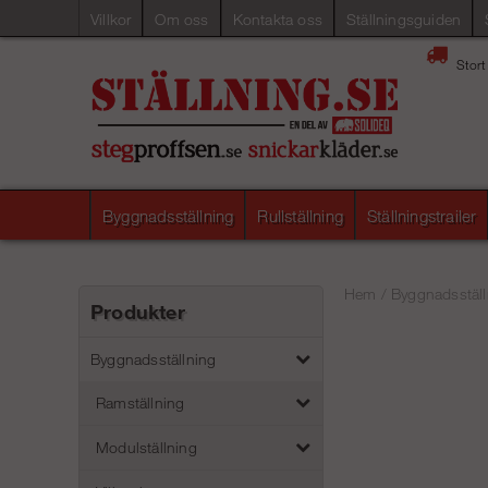
Villkor
Om oss
Kontakta oss
Ställningsguiden
Stort
Byggnadsställning
Rullställning
Ställningstrailer
Hem
/
Byggnadsställ
Produkter
Byggnadsställning
Ramställning
Modulställning