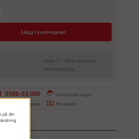
Lägg i kundvagnen
Klass 2 - 149 kr ex moms
RY-FA6003004
0586-53 000
Service hela vägen
ager - snabb leverans
Prisgaranti
s på din
nvändning