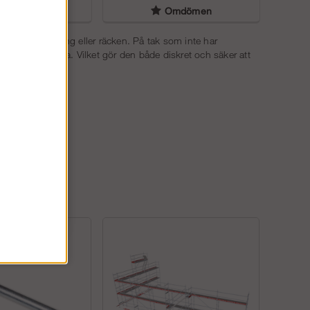
liga frågor
Omdömen
edel som ställning eller räcken. På tak som inte har
r tegelpannorna. Vilket gör den både diskret och säker att
lan två punkter.