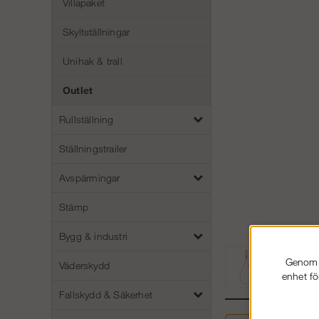
Villapaket
Skyltställningar
Unihak & trall
Outlet
Rullställning
Ställningstrailer
Avspärrningar
Stämp
Bygg & industri
Genom a
Väderskydd
enhet fö
Fallskydd & Säkerhet