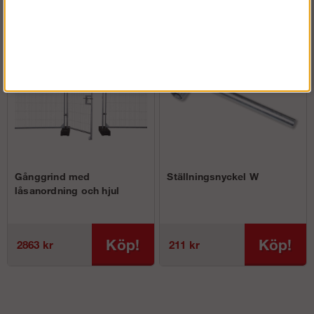
Gånggrind med
Ställningsnyckel W
låsanordning och hjul
Köp!
Köp!
2863 kr
211 kr