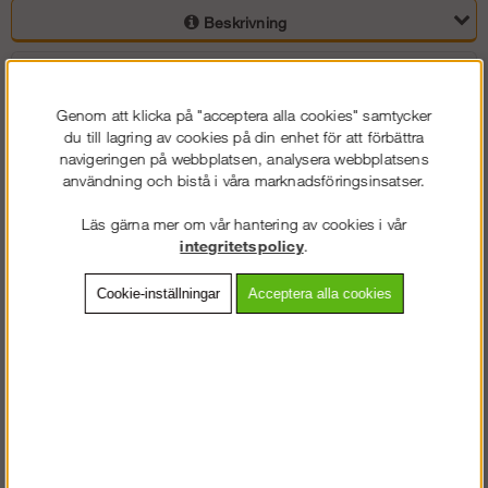
Beskrivning
Detaljerad info
Genom att klicka på "acceptera alla cookies" samtycker
Vanliga frågor
du till lagring av cookies på din enhet för att förbättra
navigeringen på webbplatsen, analysera webbplatsens
användning och bistå i våra marknadsföringsinsatser.
Omdömen
Läs gärna mer om vår hantering av cookies i vår
Komplett byggställning för alla typer av jobb. Paketen med Altrad
integritetspolicy
.
Modul Rotax Hybrid är mycket flexibla i alla lägen, bredd, vinklar och
höjd med infästningar för plattformar var 50 cm. Djupet på
Cookie-inställningar
Acceptera alla cookies
ställningen är som standard 73 cm, men går även att få 109 cm
djup.
Denna ställning innehåller horisontalstag, diagonalstag samt u-
bommar av aluminium vilket gör att vikten på ställningen reduceras
till stor del. Det finns dock fortfarande ståldetaljer i detta paket som
spiror, stålplattformar, inplankningslås, väggfästen, låsbyglar och
ställbara fötter.