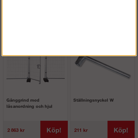
Andra köpte även
Gånggrind med
Ställningsnyckel W
låsanordning och hjul
Köp!
Köp!
2 863 kr
211 kr