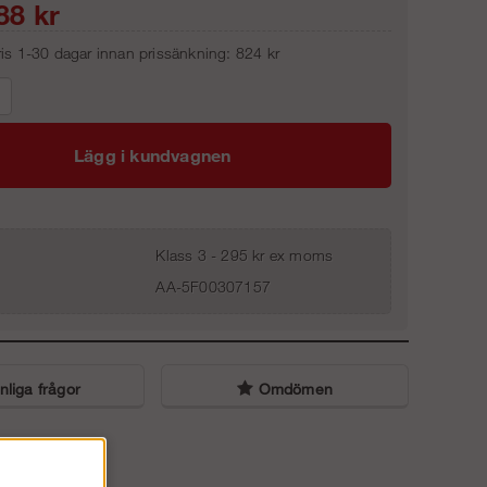
88
kr
pris 1-30 dagar innan prissänkning:
824 kr
Lägg i kundvagnen
Klass 3 - 295 kr ex moms
AA-5F00307157
liga frågor
Omdömen