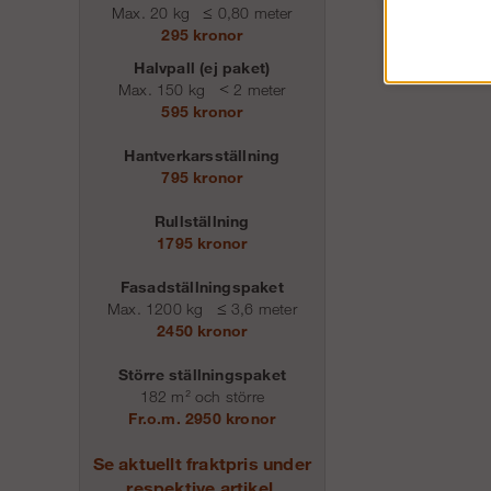
Max. 20 kg
≤
0,80 meter
295 kronor
Halvpall (ej paket)
Max. 150 kg
<
2 meter
595 kronor
Hantverkarsställning
795 kronor
Rullställning
1795 kronor
Fasadställningspaket
Max. 1200 kg
≤
3,6 meter
2450 kronor
Större ställningspaket
182 m² och större
Fr.o.m. 2950 kronor
Se aktuellt fraktpris under
respektive artikel.