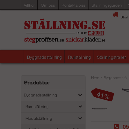
Villkor
Om oss
Kontakta oss
Ställningsguiden
Stort
Byggnadsställning
Rullställning
Ställningstrailer
Hem
/
Byggnadsställ
Produkter
41
Byggnadsställning
Ramställning
Modulställning
05