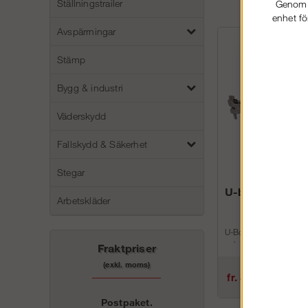
Ställningstrailer
Genom a
enhet fö
Avspärrningar
Stämp
Bygg & industri
Väderskydd
Fallskydd & Säkerhet
Stegar
U-bom
Arbetskläder
U-Bom monteras på sp
och låses med kilkoppl
Fraktpriser
Plattformen placera...
(exkl. moms)
fr. 311 kr
Postpaket.