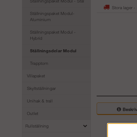
Ställningspaket Modul - Stål
Stora lager -
Ställningspaket Modul-
Aluminium
Ställningspaket Modul -
Hybrid
Ställningsdelar Modul
Trapptorn
Villapaket
Skyltställningar
Unihak & trall
Beskriv
Outlet
Rullställning