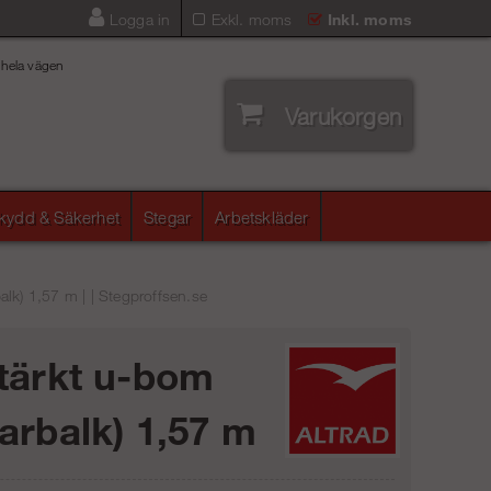
Logga in
Exkl. moms
Inkl. moms
 hela vägen
Varukorgen
skydd & Säkerhet
Stegar
Arbetskläder
lk) 1,57 m | | Stegproffsen.se
tärkt u-bom
arbalk) 1,57 m