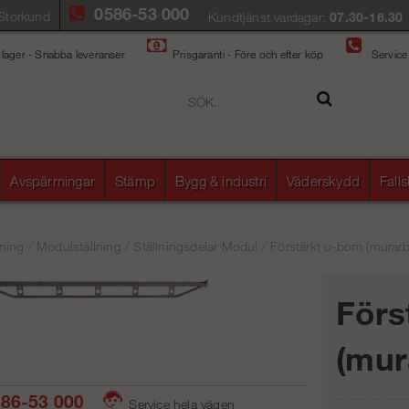
0586-53 000
Storkund
Kundtjänst vardagar:
07.30-16.30
 lager - Snabba leveranser
Prisgaranti - Före och efter köp
Service
Avspärrningar
Stämp
Bygg & industri
Väderskydd
Fall
ning
/
Modulställning
/
Ställningsdelar Modul
/
Förstärkt u-bom (murarba
Förs
(mur
86-53 000
Service hela vägen