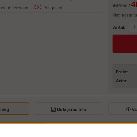
4
824
kr
/
 snabb leverans
Prisgaranti
Vårt lägsta 
Antal:
Frakt:
Artnr:
ning
Detaljerad info
Van
Andra köpte även