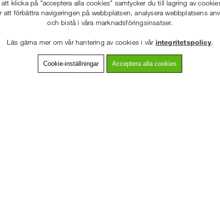
tt klicka på "acceptera alla cookies" samtycker du till lagring av cookie
r att förbättra navigeringen på webbplatsen, analysera webbplatsens a
och bistå i våra marknadsföringsinsatser.
Läs gärna mer om vår hantering av cookies i vår
integritetspolicy
.
Cookie-inställningar
Acceptera alla cookies
VÄLKOMMEN TILL
STÄLLNING.SE
VÄNLIGEN VÄLJ PRIVAT ELLER FÖRETAG NEDAN.
PRIVAT INKL. MOMS
Horisontalstag
Startkrans
Modulställning
FÖRETAG EXKL. MOMS
irornas kransar
Horisontalstag används som räcken i
Startkrans mont
ingarna.
våra Modulställningar. Den utgör &#...
bottenskruven v
montera h...
Köp!
Köp!
fr. 269 kr
174 kr