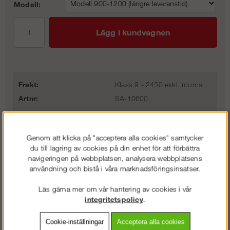
Modell:
Lägg i kundvagnen
Frakt:
Klass 9 - 2450 exkl. moms
Artnr:
SA-10600
Genom att klicka på "acceptera alla cookies" samtycker
Beskrivning
du till lagring av cookies på din enhet för att förbättra
navigeringen på webbplatsen, analysera webbplatsens
Detaljerad info
användning och bistå i våra marknadsföringsinsatser.
Läs gärna mer om vår hantering av cookies i vår
Vanliga frågor
integritetspolicy
.
Omdömen
Cookie-inställningar
Acceptera alla cookies