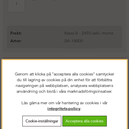
Frakt:
Klass 9 - 2450 exkl. moms
Artnr:
SA-18900
Beskrivning
Genom att klicka på "acceptera alla cookies" samtycker
Detaljerad info
du till lagring av cookies på din enhet för att förbättra
navigeringen på webbplatsen, analysera webbplatsens
användning och bistå i våra marknadsföringsinsatser.
Vanliga frågor
Läs gärna mer om vår hantering av cookies i vår
Omdömen
integritetspolicy
.
Cookie-inställningar
Acceptera alla cookies
Starke Arvid Lyft8 3.0 är den