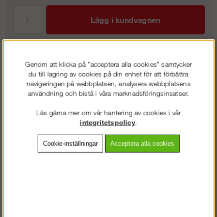
Lägg i kundvagnen
Genom att klicka på "acceptera alla cookies" samtycker
Frakt:
Klass 3 - 295 kr ex moms
du till lagring av cookies på din enhet för att förbättra
Artnr:
EB-E8726300
navigeringen på webbplatsen, analysera webbplatsens
användning och bistå i våra marknadsföringsinsatser.
Läs gärna mer om vår hantering av cookies i vår
Beskrivning
integritetspolicy
.
Cookie-inställningar
Acceptera alla cookies
Detaljerad info
Vanliga frågor
Omdömen
Tålig varmluftsfläkt i pulverlackerad förzinkad stålplåt. Försedd med