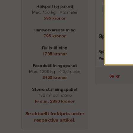
Halvpall (ej paket)
Max. 150 kg
<
2 meter
595 kronor
Hantverkarsställning
Spännrem 16
795 kronor
Rullställning
Spännrem på 160cm
1795 kronor
Perfekt till att spänn
Fasadställningspaket
smådelarna på våra ..
Max. 1200 kg
≤
3,6 meter
36 kr
2450 kronor
Större ställningspaket
182 m² och större
Fr.o.m. 2950 kronor
Se aktuellt fraktpris under
respektive artikel.