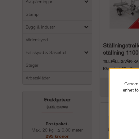
Avspärrningar
Stämp
Bygg & industri
Väderskydd
Ställningstrail
ställning 110
Fallskydd & Säkerhet
TILLFÄLLIG VÅR-K
Stegar
Köp minst 60 m² bygg
ett Villapa...
Arbetskläder
Genom a
42 375 kr
enhet fö
Fraktpriser
(exkl. moms)
Postpaket.
Max. 20 kg
≤
0,80 meter
295 kronor