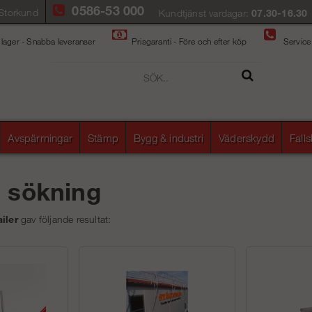
0586-53 000
Storkund
Kundtjänst vardagar:
07.30-16.30
 lager - Snabba leveranser
Prisgaranti - Före och efter köp
Service
Avspärrningar
Stämp
Bygg & industri
Väderskydd
Fall
å sökning
ailer
gav följande resultat: