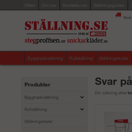
Villkor
Om oss
Kontakta oss
Ställningsguiden
Stort
Byggnadsställning
Rullställning
Ställningstrailer
Svar p
Produkter
Din sökning efter
tr
Byggnadsställning
Rullställning
Ställningstrailer