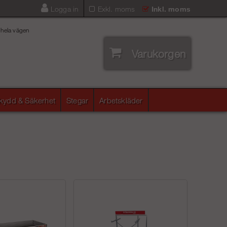
Logga in
Exkl. moms
Inkl. moms
 hela vägen
Varukorgen
skydd & Säkerhet
Stegar
Arbetskläder