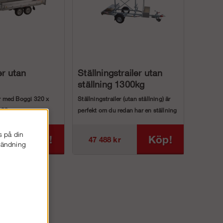
er utan
Ställningstrailer utan
ställning 1300kg
er med Boggi 320 x
Ställningstrailer (utan ställning) är
 180 cm
perfekt om du redan har en ställning
ell...
rån Norska Ty...
s på din
Köp!
Köp!
r
47 488 kr
nvändning