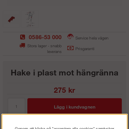
0586-53 000
Service hela vägen
Stora lager - snabb
Prisgaranti
leverans
Hake i plast mot hängränna
275
kr
Lägg i kundvagnen
Genom att klicka på "acceptera alla cookies" samtycker