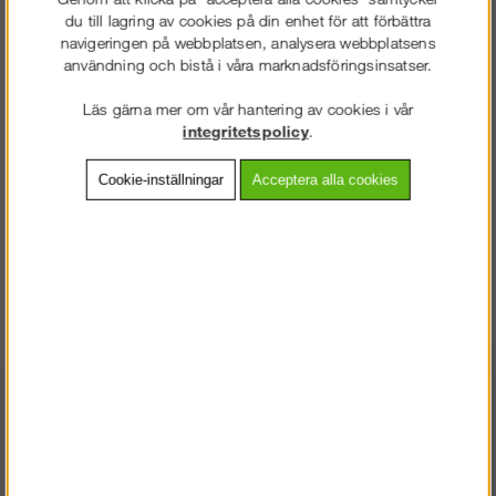
du till lagring av cookies på din enhet för att förbättra
Frakt:
Klass 1 - 99 kr ex moms
navigeringen på webbplatsen, analysera webbplatsens
Artnr:
SN-RSSSP105
användning och bistå i våra marknadsföringsinsatser.
Läs gärna mer om vår hantering av cookies i vår
integritetspolicy
.
Beskrivning
Cookie-inställningar
Acceptera alla cookies
Detaljerad info
Vanliga frågor
Omdömen
Reservdel för RSS fallskyddsräcken: Hake i plast mot hängränna
Andra köpte även
STÄLLNING.SE
VÄLKOMMEN TILL
VÄNLIGEN VÄLJ PRIVAT ELLER FÖRETAG NEDAN.