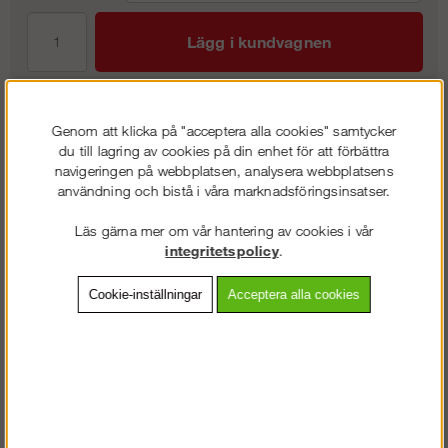
Lägg i kundvagnen
Genom att klicka på "acceptera alla cookies" samtycker
Frakt:
Klass 4 - 399 kr ex moms
du till lagring av cookies på din enhet för att förbättra
navigeringen på webbplatsen, analysera webbplatsens
Artnr:
AL-E284830
användning och bistå i våra marknadsföringsinsatser.
Läs gärna mer om vår hantering av cookies i vår
integritetspolicy
.
Beskrivning
Cookie-inställningar
Acceptera alla cookies
Detaljerad info
Vanliga frågor
Omdömen