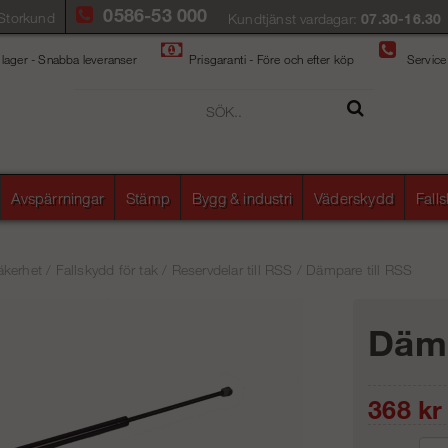
0586-53 000
Storkund
Kundtjänst vardagar:
07.30-16.30
 lager - Snabba leveranser
Prisgaranti - Före och efter köp
Service
Avspärrningar
Stämp
Bygg & industri
Väderskydd
Fall
äkerhet
/
Fallskydd för tak
/
Reservdelar till RSS
/
Dämpare till RSS
Dämp
368
kr