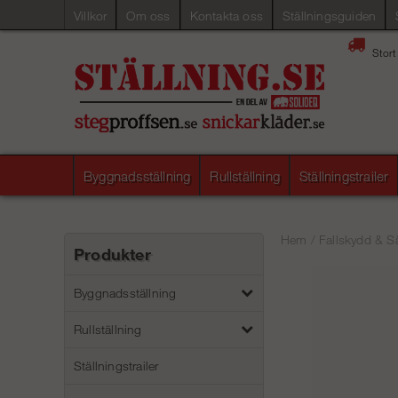
Villkor
Om oss
Kontakta oss
Ställningsguiden
Stort
Byggnadsställning
Rullställning
Ställningstrailer
Hem
/
Fallskydd & S
Produkter
Byggnadsställning
Rullställning
Ställningstrailer