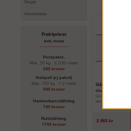
Stegar
Arbetskläder
Fraktpriser
(exkl. moms)
Postpaket.
Max. 20 kg
≤
0,80 meter
295 kronor
Halvpall (ej paket)
Max. 150 kg
<
2 meter
Gånggrind med
595 kronor
låsanordning oc
Gör det enkelt och smid
Hantverkarsställning
eller ut, låses med vanl
795 kronor
Rullställning
2 863 kr
1795 kronor