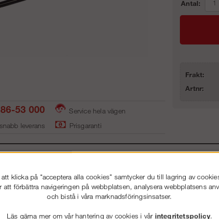
Antal:
Frakt:
Artnr:
86-53 000
Service hela vägen
 snabb leverans
Prisgaranti
ning
Detaljerad info
Van
tt klicka på "acceptera alla cookies" samtycker du till lagring av cookie
allskyddsräcken: RSS Gasddämpare
r att förbättra navigeringen på webbplatsen, analysera webbplatsens a
och bistå i våra marknadsföringsinsatser.
Andra köpte även
Läs gärna mer om vår hantering av cookies i vår
integritetspolicy
.