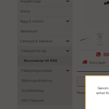
Avspärrningar
Stämp
Bygg & industri
Väderskydd
Fallskydd & Säkerhet
Fallskydd för tak
05
Reservdelar till RSS
Stora lager -
Fallskyddsprodukter
Ställningsutbildning
Beskriv
Genom a
Solcellsföretag
Reservdel för RSS f
enhet fö
HSS Fallskydd