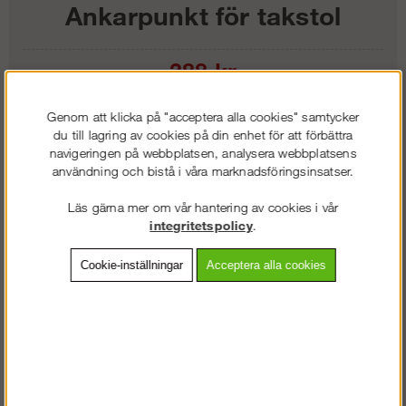
Ankarpunkt för takstol
388
kr
Genom att klicka på "acceptera alla cookies" samtycker
Lägg i kundvagnen
du till lagring av cookies på din enhet för att förbättra
navigeringen på webbplatsen, analysera webbplatsens
användning och bistå i våra marknadsföringsinsatser.
Läs gärna mer om vår hantering av cookies i vår
Frakt:
Klass 2 - 149 kr ex moms
integritetspolicy
.
Artnr:
RY-FA6003004
Cookie-inställningar
Acceptera alla cookies
Beskrivning
Detaljerad info
Vanliga frågor