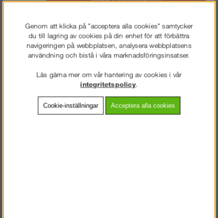
Genom att klicka på "acceptera alla cookies" samtycker
du till lagring av cookies på din enhet för att förbättra
navigeringen på webbplatsen, analysera webbplatsens
Frakt:
Klass 2 - 149 kr ex moms
användning och bistå i våra marknadsföringsinsatser.
Artnr:
RE-4290062
Läs gärna mer om vår hantering av cookies i vår
integritetspolicy
.
Beskrivning
Cookie-inställningar
Acceptera alla cookies
Detaljerad info
Vanliga frågor
Omdömen
Hörlselkåpa SC-1 Hörselkåpa till Hjälm
Vid arbeten som kan skada hörslen är SC-1 hörslekopa från Kask
ett bra alternativ. Den har maximal ljuddämpningsförmåga.