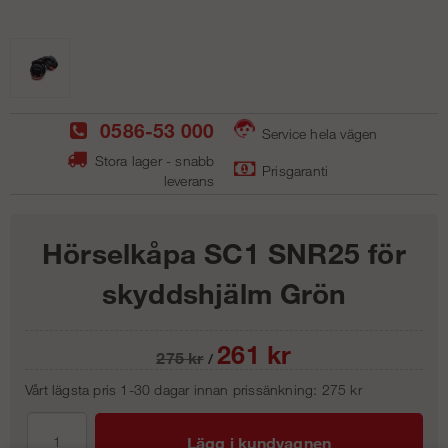
0586-53 000
Service hela vägen
Stora lager - snabb
Prisgaranti
leverans
Hörselkåpa SC1 SNR25 för
skyddshjälm Grön
261
kr
275
kr
/
Vårt lägsta pris 1-30 dagar innan prissänkning:
275 kr
Lägg i kundvagnen