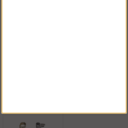
Plattformar
Ställningsskylt
Köp!
Köp!
fr. 2 738 kr
fr. 18 kr