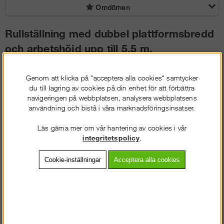
Omdömen
Rullställning med dubbel plattformsbredd
och arbetshöjd upp till 5,5 m.
Genom att klicka på "acceptera alla cookies" samtycker
Artikelnummer
Bredd
Djup
Arbetshöjd
Plattformshö
du till lagring av cookies på din enhet för att förbättra
navigeringen på webbplatsen, analysera webbplatsens
användning och bistå i våra marknadsföringsinsatser.
AF-14011-set
2,50 m
1,35 m
5,50 m
3,50 m
Läs gärna mer om vår hantering av cookies i vår
Ställningen levereras komplett enligt bild med räckespaket.
integritetspolicy
.
Cookie-inställningar
Acceptera alla cookies
Anpassning till nya
arbetsmiljöregler
På grund av nya direktiv
från Arbetsmiljöverket