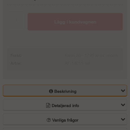
Inget säkerhetspaket, inga sparklister
0 kr
Lägg i kundvagnen
+ Sparklister
1 613 kr
+ Säkerhetspaket
Frakt:
Klass 20 - 1795 kr ex. moms
Artnr:
AF-14011-set
6 863 kr
Beskrivning
Detaljerad info
Vanliga frågor