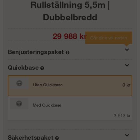
Rullställning 5,5m |
Dubbelbredd
29 988
kr
Gör dina val nedan
Benjusteringspaket
Quickbase
Med benjusteringspaket 40 cm
0 kr
Utan Quickbase
0 kr
Med benjusteringspaket 80 cm
1 863 kr
Med Quickbase
3 613 kr
Säkerhetspaket