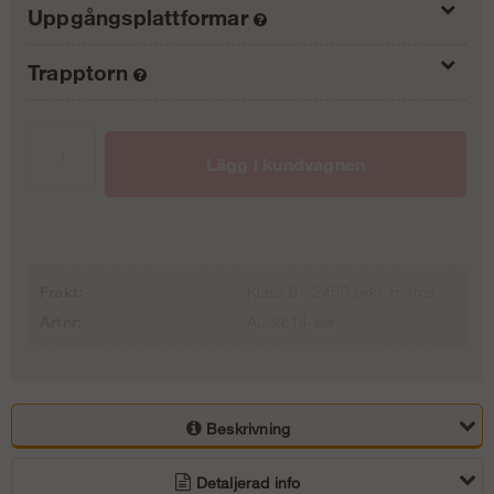
Uppgångsplattformar
Trapptorn
Inget uppgångspaket (0/4)
0 kr
Inget trapptorn
0 kr
Uppgångspaket 4 m (1/4)
Lägg i kundvagnen
1 870 kr
Trapptorn 4 m - Ram - stål
Uppgångspaket 6 m (2/4)
13 113 kr
3 740 kr
Trapptorn 6 m - Ram - Stål
Frakt:
Klass 9 - 2450 exkl. moms
Artnr:
AL-2614-set
Uppgångspaket 8 m (3/4)
23 738 kr
5 610 kr
Trapptorn 8 m - Stål - Ram
Uppgångspaket 10 m (4/4)
34 988 kr
Beskrivning
7 480 kr
Trapptorn 10 m - Stål - Ram
Detaljerad info