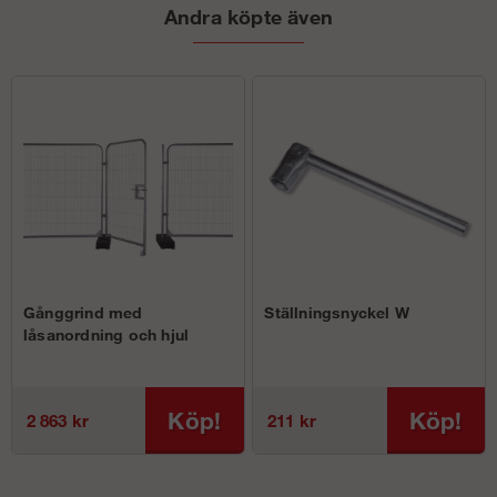
Andra köpte även
Gånggrind med
Ställningsnyckel W
låsanordning och hjul
Köp!
Köp!
2 863 kr
211 kr