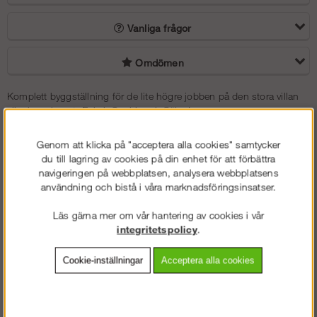
44 988 kr
Vanliga frågor
Omdömen
Komplett byggställning för de lite högre jobben på den stora villan
eller hyreshuset. Enkel, Snabb och Säker!
Med enkelheten att bygga, snabbheten i skruvlös montering och
Genom att klicka på "acceptera alla cookies" samtycker
säkerheten med den höga stabiliteten är byggställning RAM det
du till lagring av cookies på din enhet för att förbättra
självklara valet för de flesta fasadarbeten!
navigeringen på webbplatsen, analysera webbplatsens
användning och bistå i våra marknadsföringsinsatser.
Du vet väl om att i våra ställningspaket ingår vägfästen och ställbara
fötter som gör att man kan justera 50 cm i höjd vid ojämt underlag.
Läs gärna mer om vår hantering av cookies i vår
För att din ställning skall bli lättare att bygga så ingår nu våra
integritetspolicy
.
smidiga stålplank som standard, lättare, starkare samt bättre
arbetsmiljö. Vill du istället ha alu/plyfaplattformar är det samma pris,
Cookie-inställningar
Acceptera alla cookies
du väljer.
Altrad RAM är en av marknadens bästa och mest stabila ställning.
Byggställning RAM bygger på samma mått som till exempel Layher.