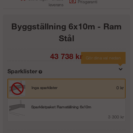
Prisgaranti
leverans
Byggställning 6x10m - Ram
Stål
43 738
kr
Gör dina val nedan
Sparklister
Inga sparklister
0 kr
Sparklistpaket Ramställning 6x10m
3 300 kr