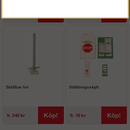
Köp!
Köp!
fr. 499 kr
fr. 749 kr
Ställbar fot
Ställningsskylt
Köp!
Köp!
fr. 240 kr
fr. 18 kr