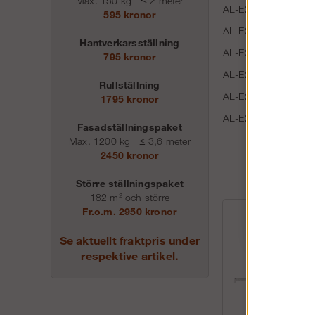
Max. 150 kg
<
2 meter
AL-E203010
595 kronor
AL-E203011
Hantverkarsställning
AL-E203012
795 kronor
AL-E202029
Rullställning
AL-E202028
1795 kronor
AL-E202026
Fasadställningspaket
Max. 1200 kg
≤
3,6 meter
2450 kronor
Större ställningspaket
182 m² och större
Fr.o.m. 2950 kronor
Se aktuellt fraktpris under
respektive artikel.