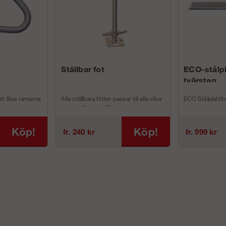
Ställbar fot
ECO-stålp
tvärstag
tt låsa ramarna
Alla ställbara fötter passar till alla våra
ECO Stålplattfo
ive s...
fasadställningar (Ram, modul- oc...
och perforerad 
Stålplattform har
Köp!
Köp!
fr. 240 kr
fr. 999 kr