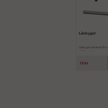
Låsbygel
Låsbygel används för a
på Ramställning respekt
15 kr