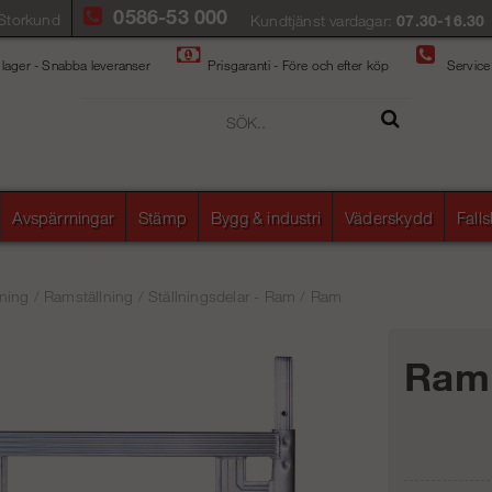
0586-53 000
Storkund
Kundtjänst vardagar:
07.30-16.30
 lager - Snabba leveranser
Prisgaranti - Före och efter köp
Service
Avspärrningar
Stämp
Bygg & industri
Väderskydd
Fall
ning
/
Ramställning
/
Ställningsdelar - Ram
/
Ram
Ram