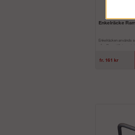
Enkelräcke Ram
Enkelräcken används s
våra Ramställningar i st
höja din ställning med 
fr. 161 kr