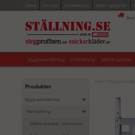
Villkor
Om oss
Kontakta oss
Ställningsguiden
Stort
Byggnadsställning
Rullställning
Ställningstrailer
Hem
/
Byggnadsställ
Produkter
Byggnadsställning
Ramställning
Ställningspaket - Aluminium