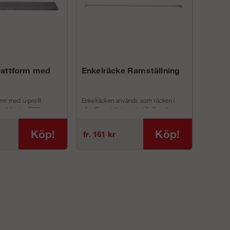
lattform med
Enkelräcke Ramställning
Konsol 
rm med u-profil
Enkelräcken används som räcken i
Konsoler anv
halkfri yta. ECO
våra Ramställningar i stål. Om du...
ställningen
 ...
utskjutande 
Köp!
Köp!
fr. 161 kr
fr. 411 k