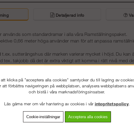
ning
Detaljerad info
Van
 används som standardramar i alla våra Ramställningspaket.
ektive 0,66 meter höga använder man för att anpassa ramställnin
id t.ex. sutterängshus där marken varierar mycket i höjd. Du kan
d tex. takjobb då det är extra viktigt att komma i rätt nivå med d
ettera dina 1-meters ramar med enkel- eller dubbelräcke för att få 
tt klicka på "acceptera alla cookies" samtycker du till lagring av cookie
r att förbättra navigeringen på webbplatsen, analysera webbplatsens a
Transporthäc
na ramar på ett midigt sätt rekommenderar vi denna
och bistå i våra marknadsföringsinsatser.
ar i aluminium levererar vi numera vår egenframtagna ko
Läs gärna mer om vår hantering av cookies i vår
integritetspolicy
.
s nyttja som gavelräckesram på den övre nivån på ställningen
meter.
Cookie-inställningar
Acceptera alla cookies
Beskrivning
Vikt (kg)