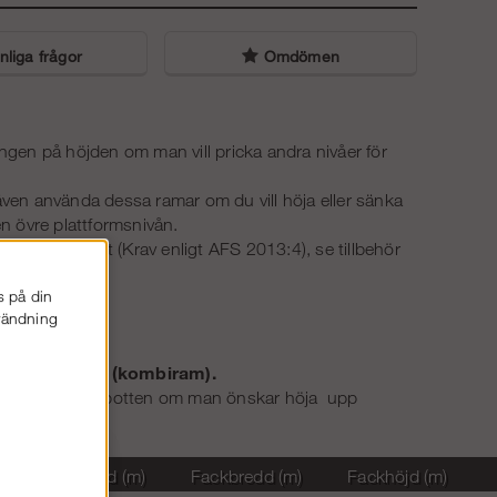
liga frågor
Omdömen
gen på höjden om man vill pricka andra nivåer för
 även använda dessa ramar om du vill höja eller sänka
en övre plattformsnivån.
rätt stabilitet (Krav enligt AFS 2013:4), se tillbehör
s på din
nvändning
k för ramar
mbinationram (kombiram).
 men även ha i botten om man önskar höja upp
Facklängd (m)
Fackbredd (m)
Fackhöjd (m)