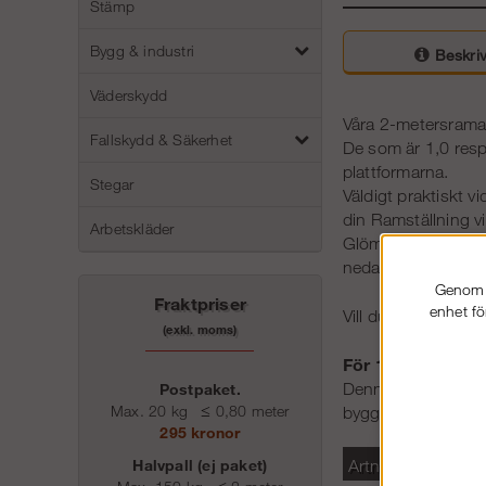
Stämp
Bygg & industri
Beskriv
Väderskydd
Våra 2-metersramar
Fallskydd & Säkerhet
De som är 1,0 resp
plattformarna.
Stegar
Väldigt praktiskt v
din Ramställning vi
Arbetskläder
Glöm inte att kompl
nedan.
Genom a
Fraktpriser
enhet fö
Vill du förvara di
(exkl. moms)
För 1-meters ram
Denna kan man del
Postpaket.
Max. 20 kg
≤
0,80 meter
byggställningen 1 
295 kronor
Artnr
Halvpall (ej paket)