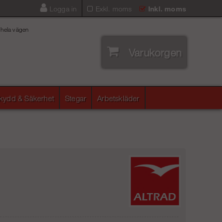
Logga in
Exkl. moms
Inkl. moms
 hela vägen
Varukorgen
skydd & Säkerhet
Stegar
Arbetskläder