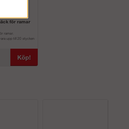
äck för ramar
ör ramar.
vara upp till 20 stycken
ör att s...
Köp!