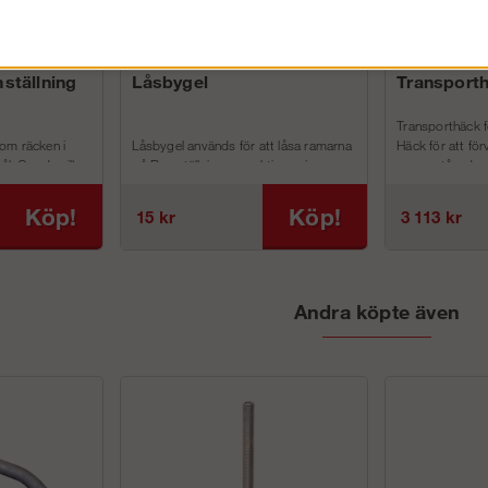
ställning
Låsbygel
Transporth
Transporthäck f
om räcken i
Låsbygel används för att låsa ramarna
Häck för att för
ål. Om du vill
på Ramställning respektive spirorna
ramar stående.
1 m så...
på Modulställning i varandra och...
Praktiska öglor f
Köp!
Köp!
15 kr
3 113 kr
Andra köpte även