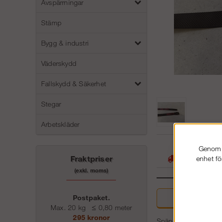
Avspärrningar
Stämp
Bygg & industri
Väderskydd
Fallskydd & Säkerhet
Stegar
Arbetskläder
05
Genom a
Fraktpriser
enhet fö
Stora lager -
(exkl. moms)
Postpaket.
Beskriv
Max. 20 kg
≤
0,80 meter
295 kronor
Spännrem på 160cm