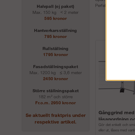
Perfekt till att spänn
Halvpall (ej paket)
Max. 150 kg
<
2 meter
595 kronor
Hantverkarsställning
795 kronor
Rullställning
1795 kronor
Fasadställningspaket
Max. 1200 kg
≤
3,6 meter
2450 kronor
Större ställningspaket
182 m² och större
Fr.o.m. 2950 kronor
Gånggrind med
Se aktuellt fraktpris under
låsanordning oc
respektive artikel.
Gör det enkelt och smid
eller ut, låses med vanl