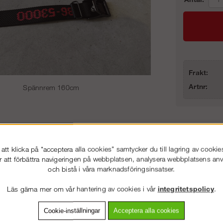
Frakt:
Artnr:
Spännrem 160cm
86-53 000
Service hela vägen
tt klicka på "acceptera alla cookies" samtycker du till lagring av cookie
r att förbättra navigeringen på webbplatsen, analysera webbplatsens a
 snabb leverans
Prisgaranti
och bistå i våra marknadsföringsinsatser.
Läs gärna mer om vår hantering av cookies i vår
integritetspolicy
.
VÄLKOMMEN TILL
STÄLLNING.SE
ning
Detaljerad info
Van
VÄNLIGEN VÄLJ PRIVAT ELLER FÖRETAG NEDAN.
Cookie-inställningar
Acceptera alla cookies
.