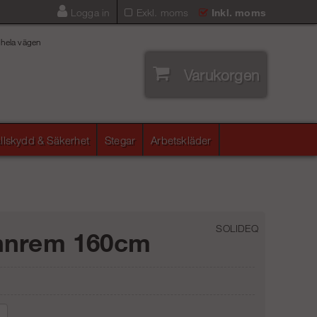
Logga in
Exkl. moms
Inkl. moms
 hela vägen
Varukorgen
llskydd & Säkerhet
Stegar
Arbetskläder
SOLIDEQ
nnrem 160cm