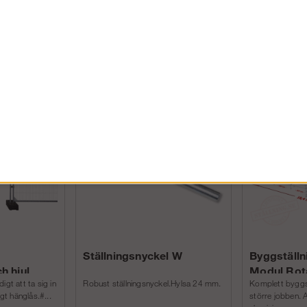
a fast smådelarna på våra trailers.
PRIVAT INKL. MOMS
Andra köpte även
FÖRETAG EXKL. MOMS
Ställningsnyckel W
Byggställn
h hjul
Modul Rot
igt att ta sig in
Robust ställningsnyckel.Hylsa 24 mm.
Komplett byggstä
igt hänglås.#...
större jobben. 