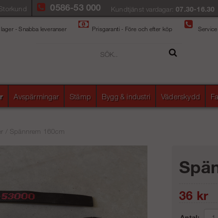
0586-53 000
Storkund
Kundtjänst vardagar:
07.30-16.30
 lager - Snabba leveranser
Prisgaranti - Före och efter köp
Service
r
Avspärrningar
Stämp
Bygg & industri
Väderskydd
Fa
er
/
Spännrem 160cm
Spä
36
kr
Antal: