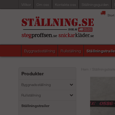
Villkor
Om oss
Kontakta oss
Ställningsguiden
Stort
Byggnadsställning
Rullställning
Ställningstraile
Hem
/
Ställningstrail
Produkter
Byggnadsställning
Rullställning
Ställningstrailer