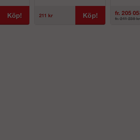
aluminium p...
fr. 205 05
Köp!
Köp!
211 kr
fr. 241 238 k