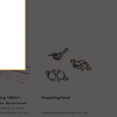
ing 182m² -
Koppling/knut
ax Aluminium
llning för de lite
Altrad Modul Alurotax
Räckeskoppling används bl.a. när