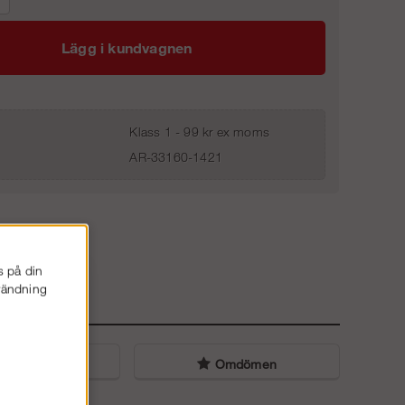
Lägg i kundvagnen
Klass 1 - 99 kr ex moms
AR-33160-1421
s på din
nvändning
liga frågor
Omdömen