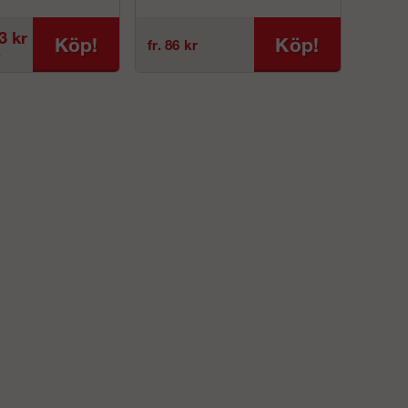
räcke ska monteras på ram då anna...
3 kr
Köp!
Köp!
fr. 86 kr
r