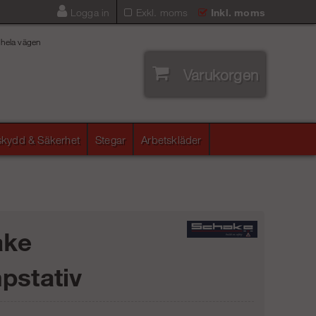
Logga in
Exkl. moms
Inkl. moms
 hela vägen
Varukorgen
lskydd & Säkerhet
Stegar
Arbetskläder
ake
pstativ