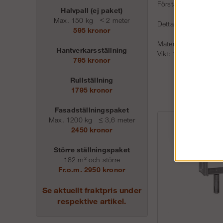
Förstärkt stämpstativ
Halvpall (ej paket)
Max. 150 kg
<
2 meter
Detta stativ har kvad
595 kronor
Material: varmgalvat s
Hantverkarsställning
Vikt: 10 kg
795 kronor
Rullställning
1795 kronor
Fasadställningspaket
Max. 1200 kg
≤
3,6 meter
2450 kronor
Större ställningspaket
182 m² och större
Fr.o.m. 2950 kronor
Se aktuellt fraktpris under
respektive artikel.