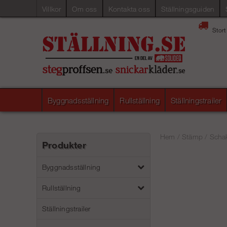
Villkor
Om oss
Kontakta oss
Ställningsguiden
Stort
Byggnadsställning
Rullställning
Ställningstrailer
Hem
/
Stämp
/
Schak
Produkter
Byggnadsställning
Rullställning
Ställningstrailer