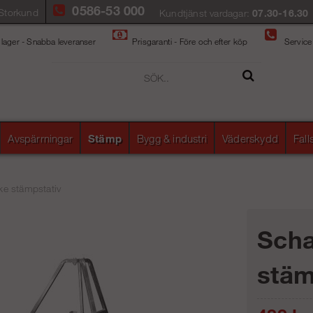
0586-53 000
Storkund
Kundtjänst vardagar:
07.30-16.30
 lager - Snabba leveranser
Prisgaranti - Före och efter köp
Service
Avspärrningar
Stämp
Bygg & industri
Väderskydd
Fal
e stämpstativ
Sch
stäm