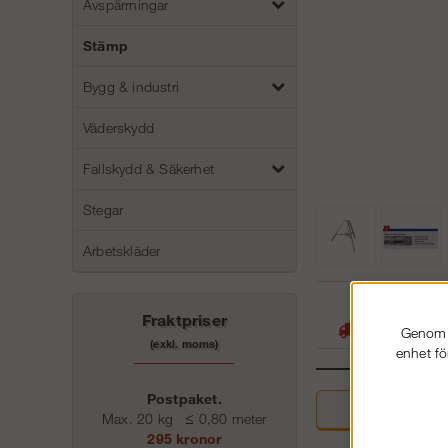
Avspärrningar
Stämp
Bygg & industri
Väderskydd
Fallskydd & Säkerhet
Stegar
Arbetskläder
05
Fraktpriser
Stora lager -
Genom a
(exkl. moms)
enhet fö
Postpaket.
Beskriv
Max. 20 kg
≤
0,80 meter
295 kronor