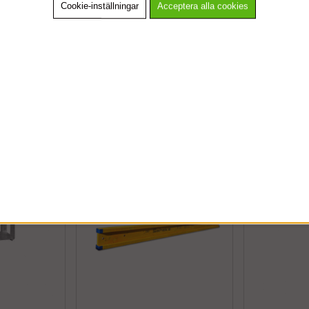
 från Tyska Schake.
Cookie-inställningar
Acceptera alla cookies
VÄNLIGEN VÄLJ PRIVAT ELLER FÖRETAG NEDAN.
ratiska rör vilket gör det mer robust jämfört med andra stativ samt enklar
tål
PRIVAT INKL. MOMS
Andra köpte även
FÖRETAG EXKL. MOMS