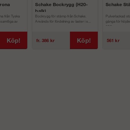
rona
Schake Bockrygg (H20-
Schake St
balk)
na från Tyska
Bockrygg för stämp från Schake.
Pulverlackad s
 samtliga av
Används för fördelning av laster i s...
gänga för höjder
300 c...
Köp!
Köp!
fr. 386 kr
561 kr