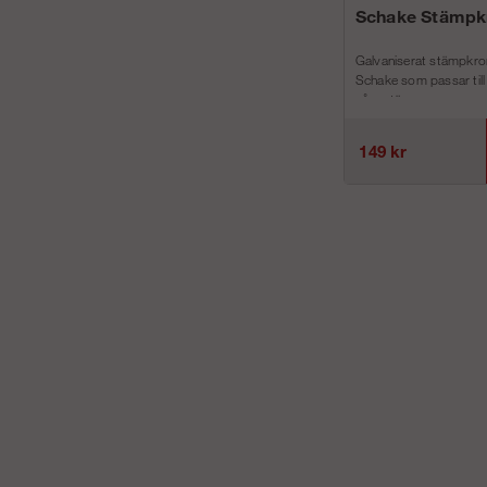
Schake Stämpk
Galvaniserat stämpkro
Schake som passar till
våra stä...
149 kr