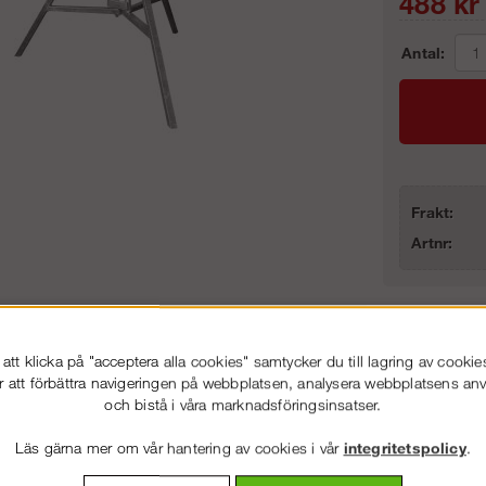
488
kr
Antal:
Frakt:
Artnr:
86-53 000
Service hela vägen
 snabb leverans
Prisgaranti
tt klicka på "acceptera alla cookies" samtycker du till lagring av cookie
r att förbättra navigeringen på webbplatsen, analysera webbplatsens a
och bistå i våra marknadsföringsinsatser.
ning
Detaljerad info
Van
Läs gärna mer om vår hantering av cookies i vår
integritetspolicy
.
VÄLKOMMEN TILL
STÄLLNING.SE