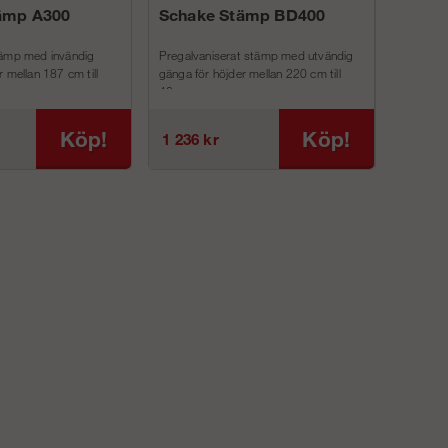
ämp A300
Schake Stämp BD400
Schake
tämp med invändig
Pregalvaniserat stämp med utvändig
Pregalvani
 mellan 187 cm till
gänga för höjder mellan 220 cm till
gänga för h
40...
30...
Köp!
Köp!
1 236 kr
863 kr