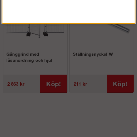
Gånggrind med
Ställningsnyckel W
låsanordning och hjul
Köp!
Köp!
2 863 kr
211 kr