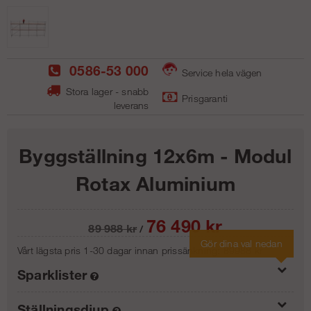
0586-53 000
Service hela vägen
Stora lager - snabb
Prisgaranti
leverans
Byggställning 12x6m - Modul
Rotax Aluminium
76 490
kr
89 988
kr
/
Gör dina val nedan
Vårt lägsta pris 1-30 dagar innan prissänkning:
89988 kr
Sparklister
Ställningsdjup