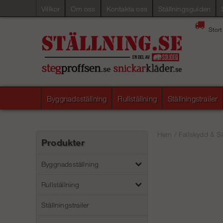
Villkor
Om oss
Kontakta oss
Ställningsguiden
Stort
Byggnadsställning
Rullställning
Ställningstrailer
Hem
/
Fallskydd & S
Produkter
Byggnadsställning
Rullställning
Ställningstrailer