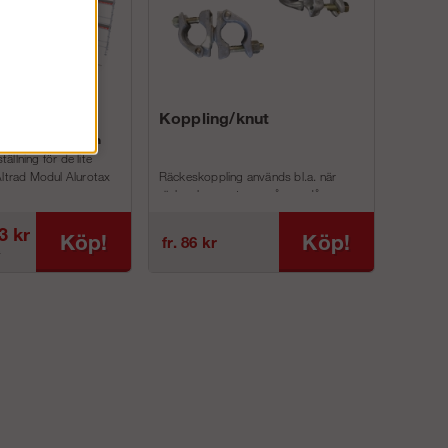
ing 182m² -
Koppling/knut
ax Aluminium
llning för de lite
Altrad Modul Alurotax
Räckeskoppling används bl.a. när
räcke ska monteras på ram då anna...
3 kr
Köp!
Köp!
fr. 86 kr
r