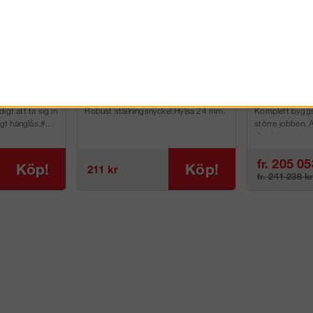
Ställningsnyckel W
Byggställn
h hjul
Modul Rot
igt att ta sig in
Robust ställningsnyckel.Hylsa 24 mm.
Komplett byggstä
igt hänglås.#...
större jobben. 
aluminium p...
fr. 205 05
Köp!
Köp!
211 kr
fr. 241 238 k