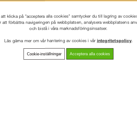
ning
Detaljerad info
Van
tt klicka på "acceptera alla cookies" samtycker du till lagring av cookie
rmad för fallskydd vid arbete på höjd, såsom bygg, industri, underhåll oc
r att förbättra navigeringen på webbplatsen, analysera webbplatsens a
vs. Den är godkänd för användning med fallarrestlinor och andra kompa
och bistå i våra marknadsföringsinsatser.
Läs gärna mer om vår hantering av cookies i vår
integritetspolicy
.
Fästpunkter
Storlek
Max användarvikt (kg)
Dorsal D-ring + 2
Cookie-inställningar
Acceptera alla cookies
Universal
140
textilöglor fram
VÄLKOMMEN TILL
STÄLLNING.SE
VÄNLIGEN VÄLJ PRIVAT ELLER FÖRETAG NEDAN.
Andra köpte även
PRIVAT INKL. MOMS
FÖRETAG EXKL. MOMS