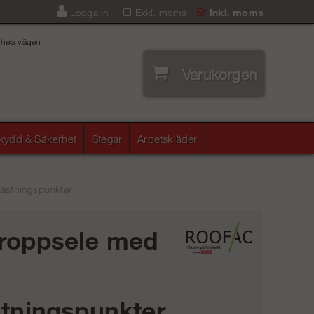
Logga in
Exkl. moms
Inkl. moms
 hela vägen
Varukorgen
skydd & Säkerhet
Stegar
Arbetskläder
fästningspunkter
roppsele med
stningspunkter