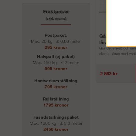
Fraktpriser
(exkl. moms)
Postpaket.
Gånggrind med
Max. 20 kg
≤
0,80 meter
låsanordning oc
295 kronor
Gör det enkelt och smid
eller ut, låses med vanl
Halvpall (ej paket)
Max. 150 kg
<
2 meter
595 kronor
2 863 kr
Hantverkarsställning
795 kronor
Rullställning
1795 kronor
Fasadställningspaket
Max. 1200 kg
≤
3,6 meter
2450 kronor