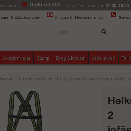
0586-53 000
Storkund
Kundtjänst vardagar:
07.30-16.30
 lager - Snabba leveranser
Prisgaranti - Före och efter köp
Service
Avspärrningar
Stämp
Bygg & industri
Väderskydd
Fall
äkerhet
/
Fallskyddsprodukter
/
Fallskyddsselar
/
Helkroppsele med 2 in
Helk
2
infä