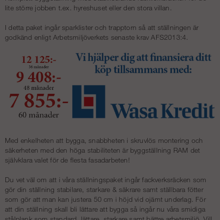
lite större jobben t.ex. hyreshuset eller den stora villan.
I detta paket ingår sparklister och trapptorn så att ställningen är
godkänd enligt Arbetsmiljöverkets senaste krav AFS2013:4.
Med enkelheten att bygga, snabbheten i skruvlös montering och
säkerheten med den höga stabiliteten är byggställning RAM det
självklara valet för de flesta fasadarbeten!
Du vet väl om att i våra ställningspaket ingår fackverksräcken som
gör din ställning stabilare, starkare & säkrare samt ställbara fötter
som gör att man kan justera 50 cm i höjd vid ojämt underlag. För
att din ställning skall bli lättare att bygga så ingår nu våra smidiga
stålplank som standard, lättare, starkare samt bättre arbetsmiljö. Vill