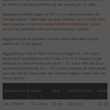
du istället ha alu/plyfaplattformar är det samma pris, du väljer.
Byggställning RAM bygger på 3,07 m c/c mått (samma som till
exempel Layher). Ställningen kan även breddas med
konsoler
samt
även anpassas i höjd med
variabel plattformshållare
eller
kortare
ramar
vi tex takarbeten eller vid stora variationer i marken.
Byggställningen är tillverkad i Europa, vilket säkerställer högsta
kvalitet och 10 års garanti.
Byggställning 1006 m² Ram Aluminium bygger 50 + 50 meter i
längd samt har plattformar på 4 nivåer. 2 st 10 m Trapptorn ingår.
Detta ger en plattformsnivå som på 8,0 - 8,5 meter. Man får då en
arbetshöjd på maximalt 10,0 - 10,5 meter beroende på vilket arbete
som ska utföras. Detta paket kan självklart byggas i andra mått och
kombinationer.
Artikelnummer
Bredd
Djup
Plattformshöjd
Arbets
AL-100926
50 + 50 m
73 cm
2,0-8,5 m
4,0-10,