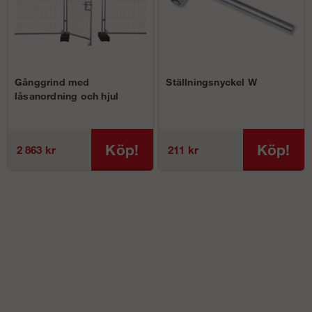
Gånggrind med
Ställningsnyckel W
låsanordning och hjul
Köp!
Köp!
2 863 kr
211 kr