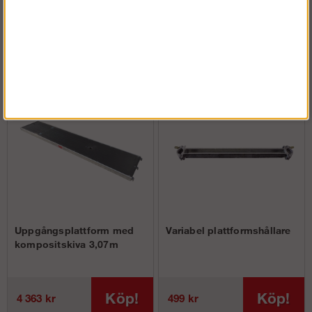
Köp!
Köp!
2 675 kr
498 kr
Uppgångsplattform med
Variabel plattformshållare
kompositskiva 3,07m
Köp!
Köp!
4 363 kr
499 kr