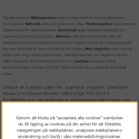
Måttangivelser
Tabellbeskrivning:
avser centrum-centrum-mått på ställningens
Nettovikt
Plattformshöjd
komponenter.
avser grundpaket exkl. tillval.
anger maximal
Arbetshöjd
plattformshöjd för ställningspaketet.
anger förväntad arbetshöjd inkl.
Material
arbetarens egna längd på 2,00 m.
avser vilket material som gäller för
ställningspaketets huvudsakliga komponenter. Vissa komponenter i ställningspaketet
Max bygghöjd
kan vara tillverkade av annat material än det angivna.
avser maximal
tillåten höjd enligt monteringsanvisning. Tillämpligt regelverk kan begränsa faktiskt
Lastklass
tillåten bygghöjd, se Arbetsmiljöverket 2013:4.
är angiven enligt
Arbetsmiljöverkets definition (2013:4). Tillåten belastning i kg anger ett ungefärligt
värde.
Detta är ett komplett paket inkl. sparklister, trapptorn. Detta fyller
kraven som Arbetsmiljöverket ställer enligt AFS 2013:4.
En ställning som ska användas av privatpersoner kan byggas upp
utan särskild behörighet. Ska ställningen däremot användas som
arbetsplats så måste ställningen vara uppbyggd av en
utbildad
Genom att klicka på "acceptera alla cookies" samtycker
ställningsbyggare
.
du till lagring av cookies på din enhet för att förbättra
Dokument
navigeringen på webbplatsen, analysera webbplatsens
Länk till monteringsanvisning »
användning och bistå i våra marknadsföringsinsatser.