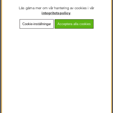
Länk till typkontrollintyg »
Läs gärna mer om vår hantering av cookies i vår
Länk monteringsanvisning för trapptorn »
integritetspolicy
.
Cookie-inställningar
Acceptera alla cookies
Tillbehör