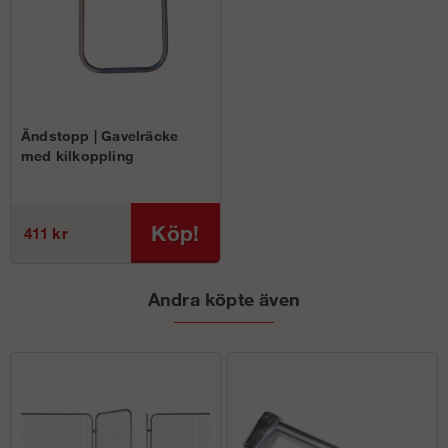
Ändstopp | Gavelräcke
med kilkoppling
Köp!
411 kr
Andra köpte även