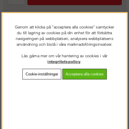
Frakt:
Klass 7 - 995 kr exkl. moms
Genom att klicka på "acceptera alla cookies" samtycker
du till lagring av cookies på din enhet för att förbättra
Artnr:
AL-E823808
navigeringen på webbplatsen, analysera webbplatsens
användning och bistå i våra marknadsföringsinsatser.
Läs gärna mer om vår hantering av cookies i vår
Beskrivning
integritetspolicy
.
Detaljerad info
Cookie-inställningar
Acceptera alla cookies
Vanliga frågor
Omdömen
Staplingsbar transportbinge med nätade sidor och trägolv.
Lämpar sig för att lagra & transportera mindre detaljer till din
ställning.