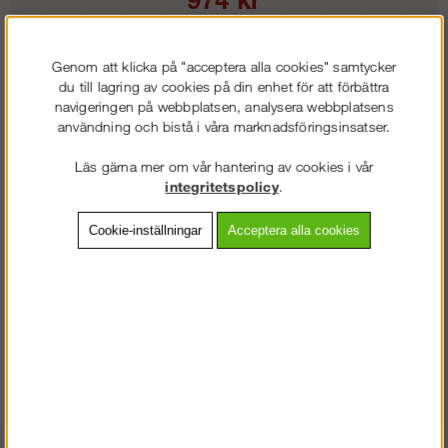
Lägg i kundvagnen
Genom att klicka på "acceptera alla cookies" samtycker
du till lagring av cookies på din enhet för att förbättra
navigeringen på webbplatsen, analysera webbplatsens
användning och bistå i våra marknadsföringsinsatser.
Frakt:
Klass 2 - 149 kr ex moms
Läs gärna mer om vår hantering av cookies i vår
integritetspolicy
.
Artnr:
PA-06745
Cookie-inställningar
Acceptera alla cookies
Beskrivning
Detaljerad info
Vanliga frågor
Omdömen