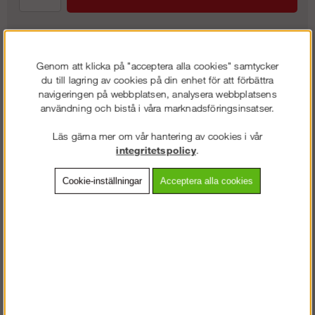
Frakt:
Klass 7 - 995 kr exkl. moms
Genom att klicka på "acceptera alla cookies" samtycker
du till lagring av cookies på din enhet för att förbättra
Artnr:
AL-E823808
navigeringen på webbplatsen, analysera webbplatsens
användning och bistå i våra marknadsföringsinsatser.
Läs gärna mer om vår hantering av cookies i vår
Beskrivning
integritetspolicy
.
Detaljerad info
Cookie-inställningar
Acceptera alla cookies
Vanliga frågor
Omdömen
Staplingsbar transportbinge med nätade sidor och trägolv.
Lämpar sig för att lagra & transportera mindre detaljer till din
ställning.