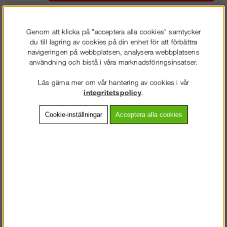
Genom att klicka på "acceptera alla cookies" samtycker
Frakt:
Klass 8 - 1450 kr ex moms
du till lagring av cookies på din enhet för att förbättra
navigeringen på webbplatsen, analysera webbplatsens
Artnr:
DX-51012
användning och bistå i våra marknadsföringsinsatser.
Läs gärna mer om vår hantering av cookies i vår
integritetspolicy
.
Beskrivning
Cookie-inställningar
Acceptera alla cookies
Detaljerad info
Vanliga frågor
Omdömen
Kravallstaket 2,5 m
Varmgalvat gediget kravallstaket med reflex.