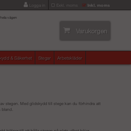
Logga in
Exkl. moms
Inkl. moms
 hela vägen
Varukorgen
skydd & Säkerhet
Stegar
Arbetskläder
 av stegen. Med glidskydd till stege kan du förhindra att
a bland.
hjälper till att hålla stegen på plats vilket höjer