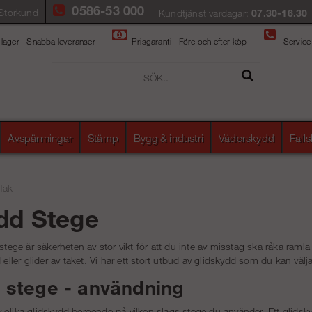
0586-53 000
Storkund
Kundtjänst vardagar:
07.30-16.30
 lager - Snabba leveranser
Prisgaranti - Före och efter köp
Service
Avspärrningar
Stämp
Bygg & industri
Väderskydd
Fall
Tak
dd Stege
 stege är säkerheten av stor vikt för att du inte av misstag ska råka ramla
 eller glider av taket. Vi har ett stort utbud av glidskydd som du kan välj
 stege - användning
olika glidskydd beroende på vilken slags stege du använder. Ett glidskydd 