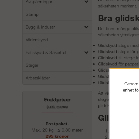
Avspärrningar
säkerheten markant. V
Stämp
Bra glids
Bygg & industri
Det finns många olika
säkerheten ytterligar
Väderskydd
Glidskydd stege me
Glidskydd stege för p
Fallskydd & Säkerhet
Glidskydd till stege f
Glidskydd för pappta
Stegar
Glidskydd för falsat p
Glidskydd stege till pl
Arbetskläder
Glidskydd för stege v
Genom a
enhet fö
Att välja glidskydd är
Fraktpriser
stegen. Efter det kom
glidskydd till stege av
(exkl. moms)
Glidskydd
Postpaket.
Max. 20 kg
≤
0,80 meter
Plåttak kan bli
295 kronor
Vill du vara s