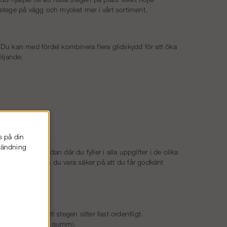
r stege på vägg och mycket mer i vårt sortiment.
. Du kan med fördel kombinera flera glidskydd för att öka
öljande:
s på din
nvändning
figurator på sidan där du fyller i alla uppgifter i de olika
ndlar av oss kan du vara säker på att du får godkänt
du säkerställa att stegen sitter fast ordentligt.
 det glidskydd med gummi.