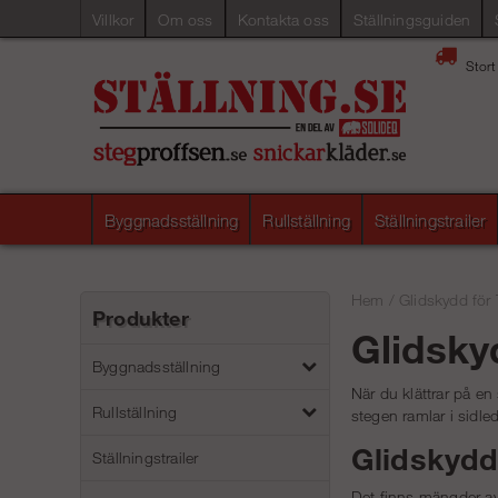
Villkor
Om oss
Kontakta oss
Ställningsguiden
Stort
Byggnadsställning
Rullställning
Ställningstrailer
Hem
/
Glidskydd för 
Produkter
Glidsky
Byggnadsställning
När du klättrar på en
Rullställning
stegen ramlar i sidled
Glidskydd
Ställningstrailer
Det finns mängder av 